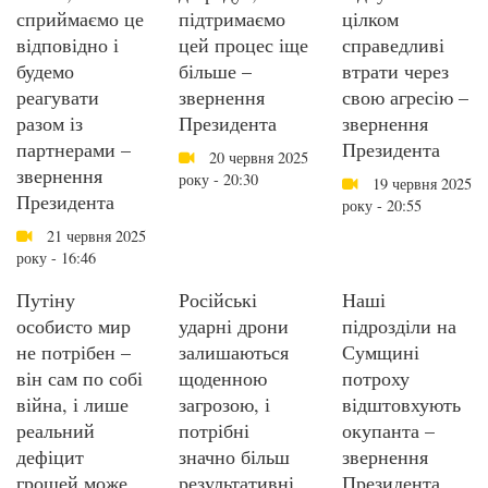
сприймаємо це
підтримаємо
цілком
відповідно і
цей процес іще
справедливі
будемо
більше –
втрати через
реагувати
звернення
свою агресію –
разом із
Президента
звернення
партнерами –
Президента
20 червня 2025
звернення
року - 20:30
19 червня 2025
Президента
року - 20:55
21 червня 2025
року - 16:46
Путіну
Російські
Наші
особисто мир
ударні дрони
підрозділи на
не потрібен –
залишаються
Сумщині
він сам по собі
щоденною
потроху
війна, і лише
загрозою, і
відштовхують
реальний
потрібні
окупанта –
дефіцит
значно більш
звернення
грошей може
результативні
Президента