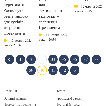
переконати
наші
12 червня 2025
Росію бути
технологічні
року - 18:46
безпечнішою
відповіді –
для сусідів –
звернення
звернення
Президента
Президента
14 червня 2025
року - 20:36
15 червня 2025
року - 22:56
1
2
...
34
35
36
37
38
39
40
41
42
НОВИНИ
ФОТО
Останні новини
Громадські заходи
Промови та звернення
Зустрічі й наради