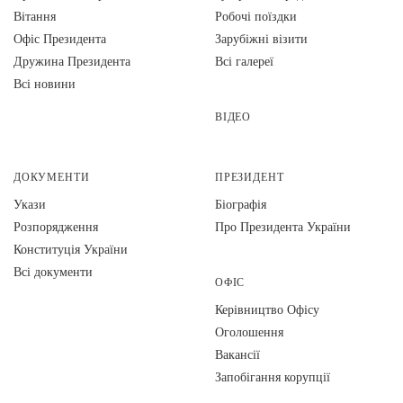
Вiтання
Робочі поїздки
Офіс Президента
Зарубіжні візити
Дружина Президента
Всі галереї
Всі новини
ВІДЕО
ДОКУМЕНТИ
ПРЕЗИДЕНТ
Укази
Біографія
Розпорядження
Про Президента України
Конституція України
Всі документи
ОФІС
Керівництво Офісу
Оголошення
Вакансії
Запобігання корупції