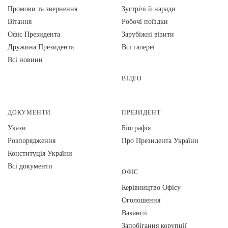
Промови та звернення
Зустрічі й наради
Вiтання
Робочі поїздки
Офіс Президента
Зарубіжні візити
Дружина Президента
Всі галереї
Всі новини
ВІДЕО
ДОКУМЕНТИ
ПРЕЗИДЕНТ
Укази
Біографія
Розпорядження
Про Президента України
Конституція України
Всі документи
ОФІС
Керівництво Офісу
Оголошення
Вакансії
Запобігання корупції