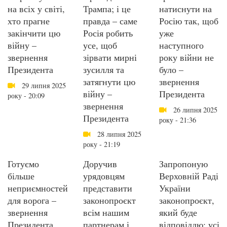
на всіх у світі,
Трампа; і це
натиснути на
хто прагне
правда – саме
Росію так, щоб
закінчити цю
Росія робить
уже
війну –
усе, щоб
наступного
звернення
зірвати мирні
року війни не
Президента
зусилля та
було –
затягнути цю
звернення
29 липня 2025
війну –
Президента
року - 20:09
звернення
26 липня 2025
Президента
року - 21:36
28 липня 2025
року - 21:19
Готуємо
Доручив
Запропоную
більше
урядовцям
Верховній Раді
неприємностей
представити
України
для ворога –
законопроєкт
законопроєкт,
звернення
всім нашим
який буде
Президента
партнерам і
відповіддю; усі