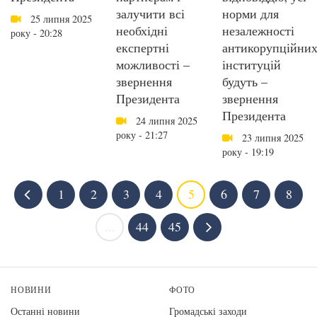
залучити всі
норми для
25 липня 2025
необхідні
незалежності
року - 20:28
експертні
антикорупційни
можливості –
інституцій
звернення
будуть –
Президента
звернення
Президента
24 липня 2025
року - 21:27
23 липня 2025
року - 19:19
1
2
3
4
5
6
7
8
...
44
45
НОВИНИ
ФОТО
Останні новини
Громадські заходи