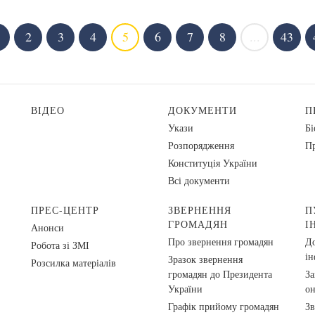
2
3
4
5
6
7
8
...
43
ВІДЕО
ДОКУМЕНТИ
П
Укази
Бі
Розпорядження
Пр
Конституція України
Всі документи
ПРЕС-ЦЕНТР
ЗВЕРНЕННЯ
П
ГРОМАДЯН
І
Анонси
Про звернення громадян
До
Робота зі ЗМІ
ін
Зразок звернення
Розсилка матеріалів
громадян до Президента
За
України
о
Графік прийому громадян
Зв