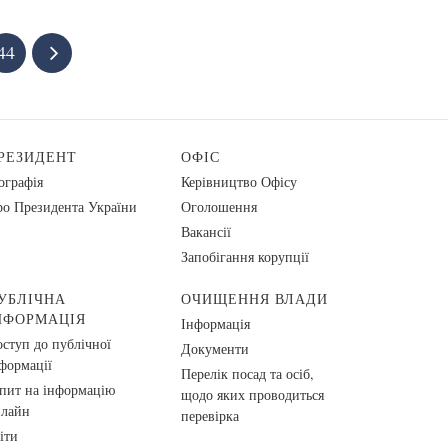
44
РЕЗИДЕНТ
ОФІС
ографія
Керівництво Офісу
о Президента України
Оголошення
Вакансії
Запобігання корупції
УБЛІЧНА
ОЧИЩЕННЯ ВЛАДИ
НФОРМАЦІЯ
Інформація
ступ до публічної
Документи
формації
Перелік посад та осіб,
пит на інформацію
щодо яких проводиться
нлайн
перевірка
іти