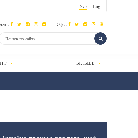
Укр
Eng
дент:
Офіс:
НТР
БІЛЬШЕ