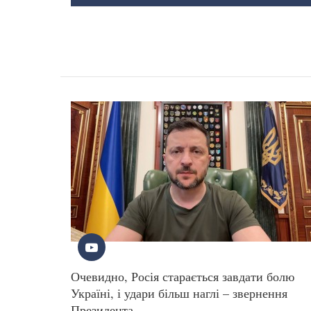
Очевидно, Росія старається завдати болю
Україні, і удари більш наглі – звернення
Президента