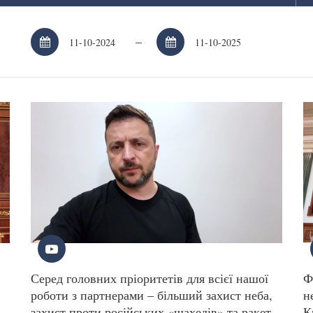
–
Серед головних пріоритетів для всієї нашої
Ф
роботи з партнерами – більший захист неба,
н
захист проти російських «шахедів» та ракет –
К