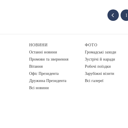
1
НОВИНИ
ФОТО
Останні новини
Громадські заходи
Промови та звернення
Зустрічі й наради
Вiтання
Робочі поїздки
Офіс Президента
Зарубіжні візити
Дружина Президента
Всі галереї
Всі новини