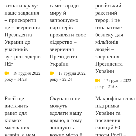
зазнати краху;
саміт заради
російський
наше завдання
миру й
ракетний
– прискорити
запрошуємо
терор, і це
це – звернення
партнерів
означатиме
Президента
проявляти своє
безпеку для
України до
лідерство –
мільйонів
учасників
звернення
людей –
зустрічі лідерів
Президента
звернення
JEF
України
Президента
України
19 грудня 2022
18 грудня 2022
року - 14:28
року - 22:24
17 грудня 2022
року - 21:08
Росії ще
Окупанти не
Макрофінансова
вистачить
можуть
підтримка
ракет для
здолати нашу
України та
кількох
армію, а тому
посилення
масованих
знищують
санкцій ЄС
ударів, а нам
кожне місто й
проти Росії –