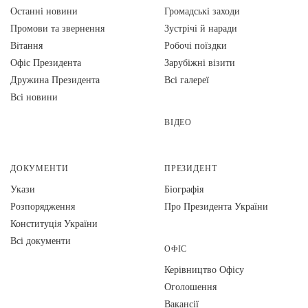
Останні новини
Громадські заходи
Промови та звернення
Зустрічі й наради
Вiтання
Робочі поїздки
Офіс Президента
Зарубіжні візити
Дружина Президента
Всі галереї
Всі новини
ВІДЕО
ДОКУМЕНТИ
ПРЕЗИДЕНТ
Укази
Біографія
Розпорядження
Про Президента України
Конституція України
Всі документи
ОФІС
Керівництво Офісу
Оголошення
Вакансії