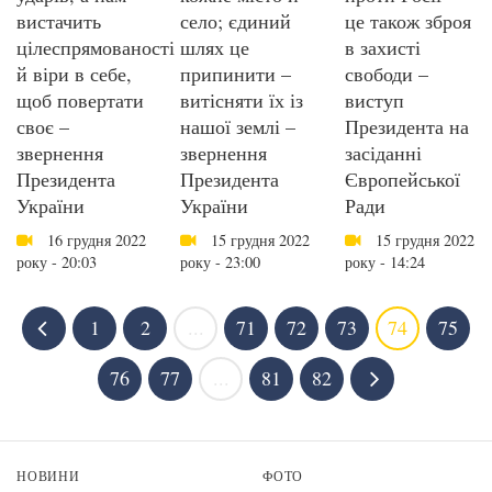
вистачить
село; єдиний
це також зброя
цілеспрямованості
шлях це
в захисті
й віри в себе,
припинити –
свободи –
щоб повертати
витісняти їх із
виступ
своє –
нашої землі –
Президента на
звернення
звернення
засіданні
Президента
Президента
Європейської
України
України
Ради
16 грудня 2022
15 грудня 2022
15 грудня 2022
року - 20:03
року - 23:00
року - 14:24
1
2
...
71
72
73
74
75
76
77
...
81
82
НОВИНИ
ФОТО