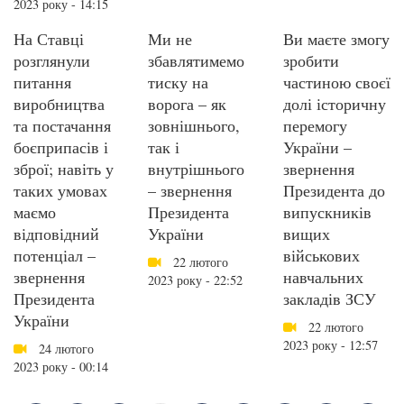
2023 року - 14:15
На Ставці
Ми не
Ви маєте змогу
розглянули
збавлятимемо
зробити
питання
тиску на
частиною своєї
виробництва
ворога – як
долі історичну
та постачання
зовнішнього,
перемогу
боєприпасів і
так і
України –
зброї; навіть у
внутрішнього
звернення
таких умовах
– звернення
Президента до
маємо
Президента
випускників
відповідний
України
вищих
потенціал –
військових
22 лютого
звернення
навчальних
2023 року - 22:52
Президента
закладів ЗСУ
України
22 лютого
2023 року - 12:57
24 лютого
2023 року - 00:14