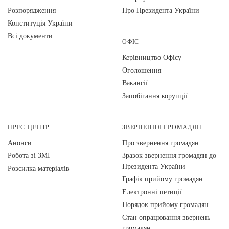
Розпорядження
Про Президента України
Конституція України
Всі документи
ОФІС
Керівництво Офісу
Оголошення
Вакансії
Запобігання корупції
ПРЕС-ЦЕНТР
ЗВЕРНЕННЯ ГРОМАДЯН
Анонси
Про звернення громадян
Робота зі ЗМІ
Зразок звернення громадян до
Президента України
Розсилка матеріалів
Графік прийому громадян
Електронні петиції
Порядок прийому громадян
Стан опрацювання звернень
громадян