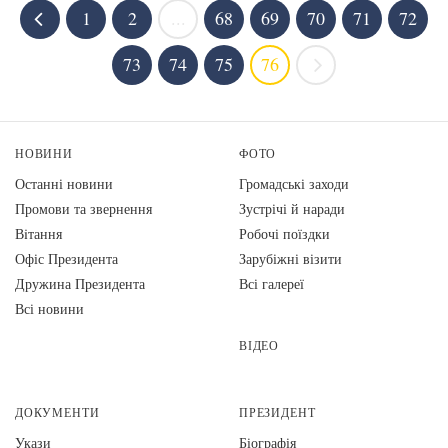
1
2
...
68
69
70
71
72
73
74
75
76
НОВИНИ
ФОТО
Останні новини
Громадські заходи
Промови та звернення
Зустрічі й наради
Вiтання
Робочі поїздки
Офіс Президента
Зарубіжні візити
Дружина Президента
Всі галереї
Всі новини
ВІДЕО
ДОКУМЕНТИ
ПРЕЗИДЕНТ
Укази
Біографія