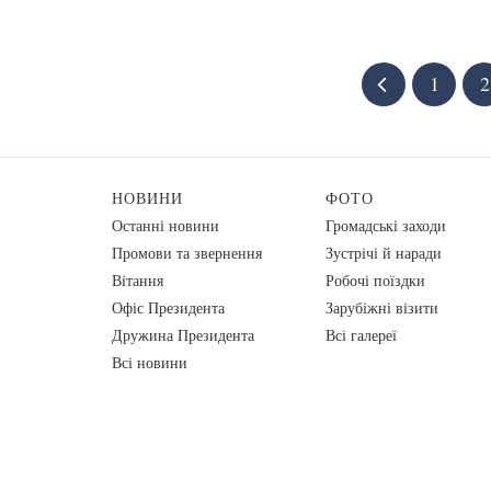
1
2
НОВИНИ
ФОТО
Останні новини
Громадські заходи
Промови та звернення
Зустрічі й наради
Вiтання
Робочі поїздки
Офіс Президента
Зарубіжні візити
Дружина Президента
Всі галереї
Всі новини