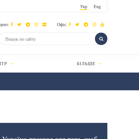
Укр
Eng
дент:
Офіс:
НТР
БІЛЬШЕ