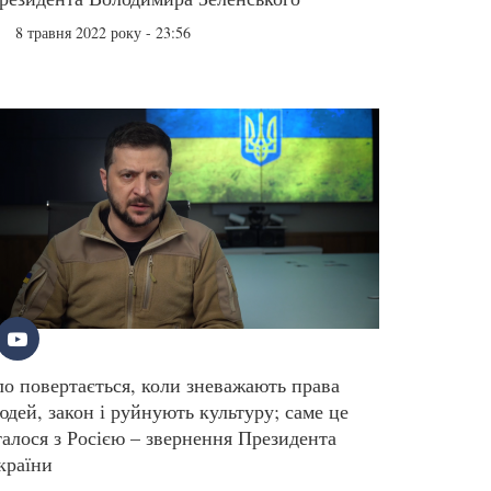
8 травня 2022 року - 23:56
ло повертається, коли зневажають права
юдей, закон і руйнують культуру; саме це
талося з Росією – звернення Президента
країни