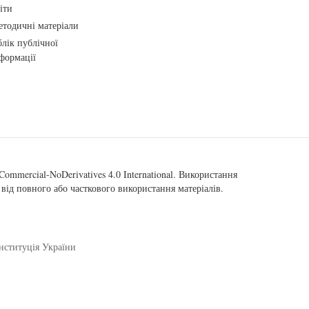
іти
тодичні матеріали
лік публічної
формації
ommercial-NoDerivatives 4.0 International
. Використання
від повного або часткового використання матеріалів.
нституція України