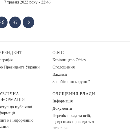
7 травня 2022 року - 22:46
36
37
РЕЗИДЕНТ
ОФІС
ографія
Керівництво Офісу
о Президента України
Оголошення
Вакансії
Запобігання корупції
УБЛІЧНА
ОЧИЩЕННЯ ВЛАДИ
НФОРМАЦІЯ
Інформація
ступ до публічної
Документи
формації
Перелік посад та осіб,
пит на інформацію
щодо яких проводиться
нлайн
перевірка