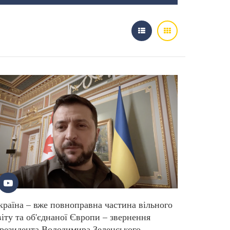
країна – вже повноправна частина вільного
віту та об'єднаної Європи – звернення
резидента Володимира Зеленського