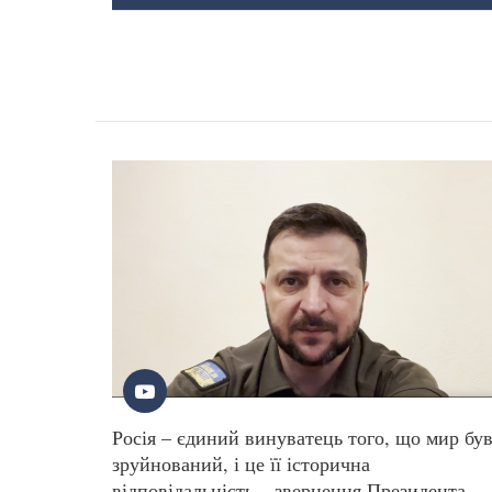
Росія – єдиний винуватець того, що мир бу
зруйнований, і це її історична
відповідальність – звернення Президента