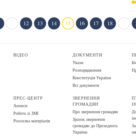
...
12
13
14
15
16
17
18
...
ВІДЕО
ДОКУМЕНТИ
П
Укази
Бі
Розпорядження
Пр
Конституція України
Всі документи
ПРЕС-ЦЕНТР
ЗВЕРНЕННЯ
П
ГРОМАДЯН
І
Анонси
Про звернення громадян
До
Робота зі ЗМІ
ін
Зразок звернення
Розсилка матеріалів
громадян до Президента
За
України
о