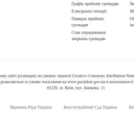
Графік прийому громадян
Зв
Електронні петиції
Ме
Порядок прийому
Об
громадян
ін
Стан опрацювання
звернень громадян
ому сайті розміщені на умовах ліцензії
Creative Commons Attribution-NonC
, дозволяється за умови посилання на
www.president.gov.ua
в незалежності 
01220, м. Київ, вул. Банкова, 11
Верховна Рада України
Конституційний Суд України
Ко