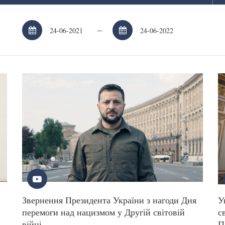
–
в
Звернення Президента України з нагоди Дня
У
перемоги над нацизмом у Другій світовій
с
війні
П