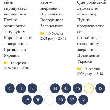
війні
небі –
буде російській
вирішується,
звернення
державі, то
чи вдасться
Президента
важче буде
Путіну
Володимира
Путіну
розширити
Зеленського
продовжувати
зону руїн у
своє
16 березня
Європі та світі
правління, а
2024 року - 20:41
– звернення
отже, війну –
Президента
звернення
України
Президента
України
17 березня
2024 року - 20:02
15 березня
2024 року - 18:48
1
2
...
44
45
46
47
48
49
50
...
56
57