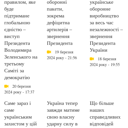
правилом, яке
оборонні
українське
буде
пакети,
оборонне
підтримане
зокрема
виробництво
глобальною
дефіцитна
за весь час
єдністю –
артилерія –
незалежності –
виступ
звернення
звернення
Президента
Президента
Президента
Володимира
України
19 березня
Зеленського на
2024 року - 21:56
18 березня
третьому
2024 року - 19:55
Саміті за
демократію
20 березня
2024 року - 17:37
Саме зараз і
Україна тепер
Що більше
саме
завжди матиме
наших
українським
свою власну
справедливих
захистом у цій
ударну силу в
відповідей