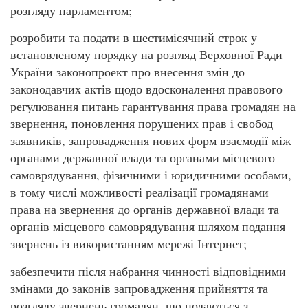
розгляду парламентом;
розробити та подати в шестимісячний строк у
встановленому порядку на розгляд Верховної Ради
України законопроект про внесення змін до
законодавчих актів щодо вдосконалення правового
регулювання питань гарантування права громадян на
звернення, поновлення порушених прав і свобод
заявників, запровадження нових форм взаємодії між
органами державної влади та органами місцевого
самоврядування, фізичними і юридичними особами,
в тому числі можливості реалізації громадянами
права на звернення до органів державної влади та
органів місцевого самоврядування шляхом подання
звернень із використанням мережі Інтернет;
забезпечити після набрання чинності відповідними
змінами до законів запровадження прийняття та
розгляду звернень громадян, що подаються з