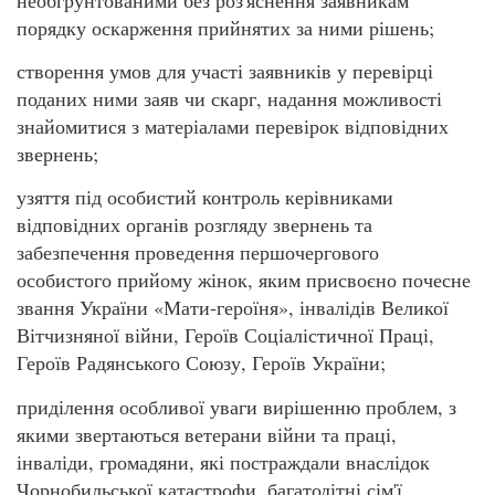
порядку оскарження прийнятих за ними рішень;
створення умов для участі заявників у перевірці
поданих ними заяв чи скарг, надання можливості
знайомитися з матеріалами перевірок відповідних
звернень;
узяття під особистий контроль керівниками
відповідних органів розгляду звернень та
забезпечення проведення першочергового
особистого прийому жінок, яким присвоєно почесне
звання України «Мати-героїня», інвалідів Великої
Вітчизняної війни, Героїв Соціалістичної Праці,
Героїв Радянського Союзу, Героїв України;
приділення особливої уваги вирішенню проблем, з
якими звертаються ветерани війни та праці,
інваліди, громадяни, які постраждали внаслідок
Чорнобильської катастрофи, багатодітні сім'ї,