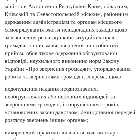
міністрів Автономної Республіки Крим, обласним,
Київській та Севастопольській міським, районним
державним адміністраціям та органам місцевого
самоврядування вжити невідкладних заходів щодо
забезпечення реалізації конституційних прав
громадян на письмове звернення та особистий
прийом, обов'язкове одержання обгрунтованої
відповіді, неухильного виконання норм Закону
України «Про звернення громадян», упорядкування
роботи зі зверненнями громадян, зокрема, щодо:
недопущення надання неоднозначних,
необгрунтованих або неповних відповідей за
зверненнями громадян, із порушенням строків,
установлених законодавством, безпідставної передачі
розгляду звернень іншим органам;
викоренення практики визнання заяв чи скарг
необгрунтованими без роз'яснення заявникам