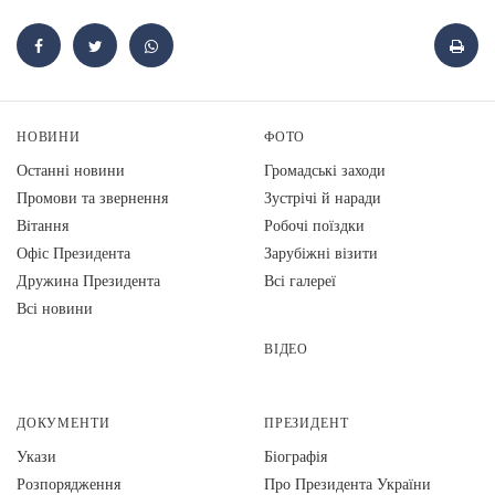
НОВИНИ
ФОТО
Останні новини
Громадські заходи
Промови та звернення
Зустрічі й наради
Вiтання
Робочі поїздки
Офіс Президента
Зарубіжні візити
Дружина Президента
Всі галереї
Всі новини
ВІДЕО
ДОКУМЕНТИ
ПРЕЗИДЕНТ
Укази
Біографія
Розпорядження
Про Президента України