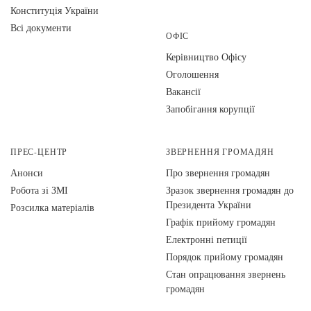
Конституція України
Всі документи
ОФІС
Керівництво Офісу
Оголошення
Вакансії
Запобігання корупції
ПРЕС-ЦЕНТР
ЗВЕРНЕННЯ ГРОМАДЯН
Анонси
Про звернення громадян
Робота зі ЗМІ
Зразок звернення громадян до
Президента України
Розсилка матеріалів
Графік прийому громадян
Електронні петиції
Порядок прийому громадян
Стан опрацювання звернень
громадян