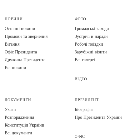
НОВИНИ
ФОТО
Останні новини
Громадські заходи
Промови та звернення
Зустрічі й наради
Вiтання
Робочі поїздки
Офіс Президента
Зарубіжні візити
Дружина Президента
Всі галереї
Всі новини
ВІДЕО
ДОКУМЕНТИ
ПРЕЗИДЕНТ
Укази
Біографія
Розпорядження
Про Президента України
Конституція України
Всі документи
ОФІС