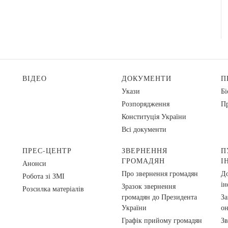
ВІДЕО
ДОКУМЕНТИ
П
Укази
Бі
Розпорядження
Пр
Конституція України
Всі документи
ПРЕС-ЦЕНТР
ЗВЕРНЕННЯ
П
ГРОМАДЯН
І
Анонси
Про звернення громадян
До
Робота зі ЗМІ
ін
Зразок звернення
Розсилка матеріалів
громадян до Президента
За
України
о
Графік прийому громадян
Зв