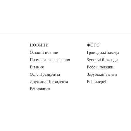
НОВИНИ
ФОТО
Останні новини
Громадські заходи
Промови та звернення
Зустрічі й наради
Вiтання
Робочі поїздки
Офіс Президента
Зарубіжні візити
Дружина Президента
Всі галереї
Всі новини