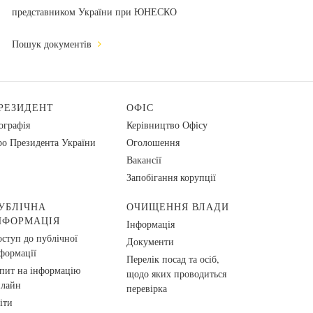
представником України при ЮНЕСКО
Пошук документів
РЕЗИДЕНТ
ОФІС
ографія
Керівництво Офісу
о Президента України
Оголошення
Вакансії
Запобігання корупції
УБЛІЧНА
ОЧИЩЕННЯ ВЛАДИ
НФОРМАЦІЯ
Інформація
ступ до публічної
Документи
формації
Перелік посад та осіб,
пит на інформацію
щодо яких проводиться
нлайн
перевірка
іти