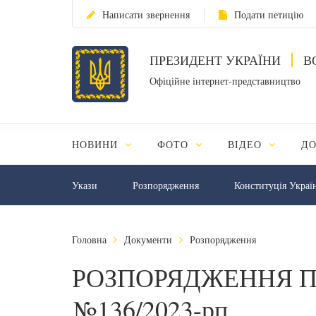
Написати звернення
Подати петицію
ПРЕЗИДЕНТ УКРАЇНИ
В
Офіційне інтернет-представництво
НОВИНИ
ФОТО
ВІДЕО
Д
Укази
Розпорядження
Конституція Украї
Головна
Документи
Розпорядження
РОЗПОРЯДЖЕННЯ П
№136/2023-рп