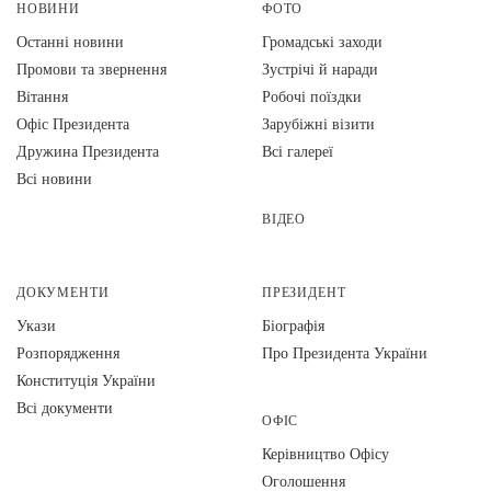
НОВИНИ
ФОТО
Останні новини
Громадські заходи
Промови та звернення
Зустрічі й наради
Вiтання
Робочі поїздки
Офіс Президента
Зарубіжні візити
Дружина Президента
Всі галереї
Всі новини
ВІДЕО
ДОКУМЕНТИ
ПРЕЗИДЕНТ
Укази
Біографія
Розпорядження
Про Президента України
Конституція України
Всі документи
ОФІС
Керівництво Офісу
Оголошення