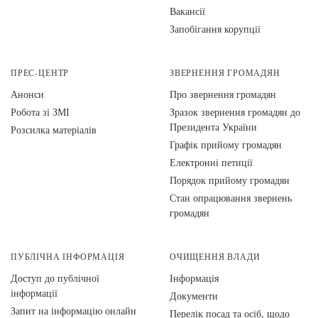
Вакансії
Запобігання корупції
ПРЕС-ЦЕНТР
ЗВЕРНЕННЯ ГРОМАДЯН
Анонси
Про звернення громадян
Робота зі ЗМІ
Зразок звернення громадян до
Президента України
Розсилка матеріалів
Графік прийому громадян
Електронні петиції
Порядок прийому громадян
Стан опрацювання звернень
громадян
ПУБЛІЧНА ІНФОРМАЦІЯ
ОЧИЩЕННЯ ВЛАДИ
Доступ до публічної
Інформація
інформації
Документи
Запит на інформацію онлайн
Перелік посад та осіб, щодо