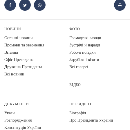
НОВИНИ
ФОТО
Останні новини
Громадські заходи
Промови та звернення
Зустрічі й наради
Вiтання
Робочі поїздки
Офіс Президента
Зарубіжні візити
Дружина Президента
Всі галереї
Всі новини
ВІДЕО
ДОКУМЕНТИ
ПРЕЗИДЕНТ
Укази
Біографія
Розпорядження
Про Президента України
Конституція України