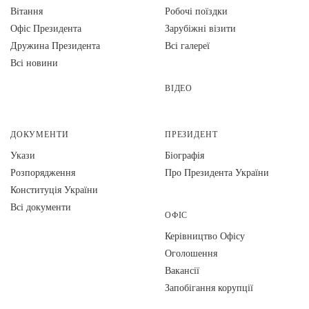
Вiтання
Робочі поїздки
Офіс Президента
Зарубіжні візити
Дружина Президента
Всі галереї
Всі новини
ВІДЕО
ДОКУМЕНТИ
ПРЕЗИДЕНТ
Укази
Біографія
Розпорядження
Про Президента України
Конституція України
Всі документи
ОФІС
Керівництво Офісу
Оголошення
Вакансії
Запобігання корупції