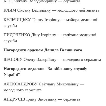
КІТ Сніжану Володимирівну — сержанта
КЛИМ Оксану Василівну — молодшого лейтенанта
КУЛЬЧИЦЬКУ Ганну Ігорівну — майора медичної
служби
ПИДОЧЕНКО Діну Ігорівну — капітана медичної
служби
Нагородити орденом Данила Галицького
ІВАНОВУ Олену Валеріївну — молодшого сержанта
Нагородити медаллю “За військову службу
Україні”
АЛЕКСАНДРОВУ Світлану Миколаївну —
молодшого сержанта
АНДРУСІВ Ірину Зіновіївну — сержанта