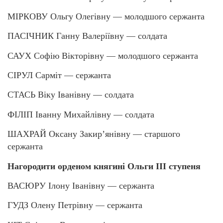
МІРКОВУ Ольгу Олегівну — молодшого сержанта
ПАСІЧНИК Ганну Валеріївну — солдата
САУХ Софію Вікторівну — молодшого сержанта
СІРУЛ Сарміт — сержанта
СТАСЬ Віку Іванівну — солдата
ФІЛІП Іванну Михайлівну — солдата
ШАХРАЙ Оксану Закирʼянівну — старшого
сержанта
Нагородити орденом княгині Ольги ІІІ ступеня
ВАСЮРУ Ілону Іванівну — сержанта
ГУДЗ Олену Петрівну — сержанта