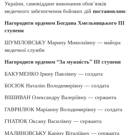
України, самовіддане виконання обов’язків
постановляю
медичного забезпечення бойових дій
:
Нагородити орденом Богдана Хмельницького ІІІ
ступеня
ШУМІЛОВСЬКУ Марину Миколаївну — майора
медичної служби
Нагородити орденом “За мужність” ІІІ ступеня
БАКУМЕНКО Ірину Павлівну — солдата
БОСЮК Наталію Володимирівну — солдата
ВІШИВАН Олександру Валеріївну — сержанта
ГАВРИЛЮК Маріанну Володимирівну — солдата
ГНАТЮК Оксану Василівну — сержанта
МАЛИНОВСЬКУ Каріну Віталіївну — сержанта