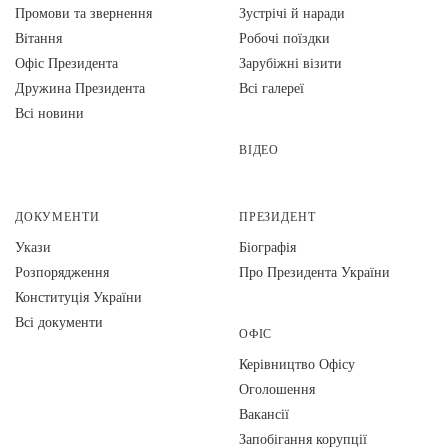
Промови та звернення
Зустрічі й наради
Вiтання
Робочі поїздки
Офіс Президента
Зарубіжні візити
Дружина Президента
Всі галереї
Всі новини
ВІДЕО
ДОКУМЕНТИ
ПРЕЗИДЕНТ
Укази
Біографія
Розпорядження
Про Президента України
Конституція України
Всі документи
ОФІС
Керівництво Офісу
Оголошення
Вакансії
Запобігання корупції