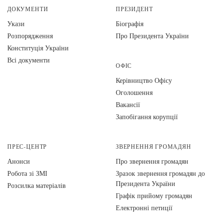
ДОКУМЕНТИ
ПРЕЗИДЕНТ
Укази
Біографія
Розпорядження
Про Президента України
Конституція України
Всі документи
ОФІС
Керівництво Офісу
Оголошення
Вакансії
Запобігання корупції
ПРЕС-ЦЕНТР
ЗВЕРНЕННЯ ГРОМАДЯН
Анонси
Про звернення громадян
Робота зі ЗМІ
Зразок звернення громадян до
Президента України
Розсилка матеріалів
Графік прийому громадян
Електронні петиції