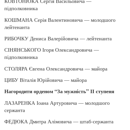
КОВТОНЮКА Сергія Васильовича —
підполковника
КОШМАНА Серія Валентиновича — молодшого
лейтенанта
РИБОЧКУ Дениса Валерійовича — лейтенанта
СІНЯНСЬКОГО Ігоря Олександровича —
підполковника
СТОЛЯРА Євгена Олександровича — майора
ЦИБУ Віталія Юрійовича — майора
Нагородити орденом “За мужність” ІІ ступеня
ЛАЗАРЕНКА Іоана Артуровича — молодшого
сержанта
ФЕДЮКА Дмитра Алімовича — штаб-сержанта