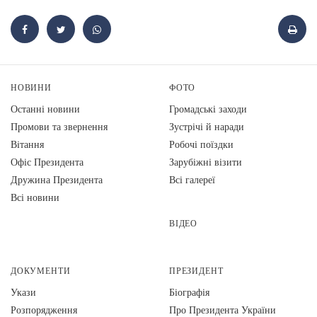
НОВИНИ
ФОТО
Останні новини
Громадські заходи
Промови та звернення
Зустрічі й наради
Вiтання
Робочі поїздки
Офіс Президента
Зарубіжні візити
Дружина Президента
Всі галереї
Всі новини
ВІДЕО
ДОКУМЕНТИ
ПРЕЗИДЕНТ
Укази
Біографія
Розпорядження
Про Президента України