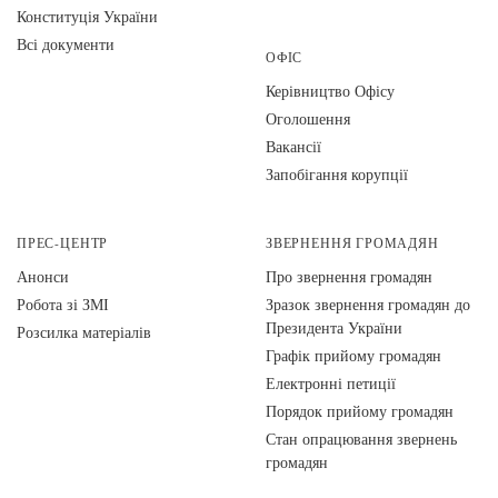
Конституція України
Всі документи
ОФІС
Керівництво Офісу
Оголошення
Вакансії
Запобігання корупції
ПРЕС-ЦЕНТР
ЗВЕРНЕННЯ ГРОМАДЯН
Анонси
Про звернення громадян
Робота зі ЗМІ
Зразок звернення громадян до
Президента України
Розсилка матеріалів
Графік прийому громадян
Електронні петиції
Порядок прийому громадян
Стан опрацювання звернень
громадян