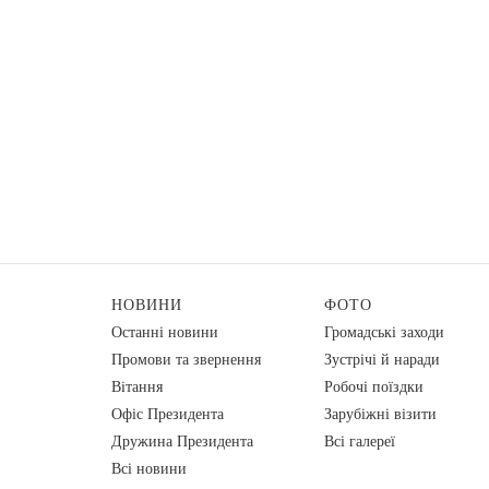
НОВИНИ
ФОТО
Останні новини
Громадські заходи
Промови та звернення
Зустрічі й наради
Вiтання
Робочі поїздки
Офіс Президента
Зарубіжні візити
Дружина Президента
Всі галереї
Всі новини