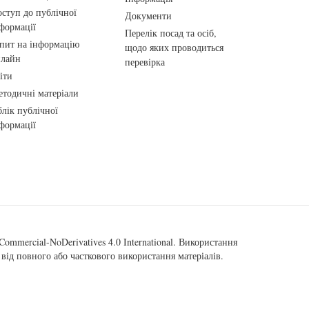
ступ до публічної
Документи
формації
Перелік посад та осіб,
пит на інформацію
щодо яких проводиться
нлайн
перевірка
іти
тодичні матеріали
лік публічної
формації
ommercial-NoDerivatives 4.0 International
. Використання
від повного або часткового використання матеріалів.