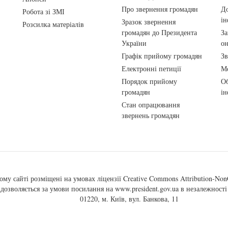
Про звернення громадян
До
Робота зі ЗМІ
ін
Зразок звернення
Розсилка матеріалів
громадян до Президента
За
України
о
Графік прийому громадян
Зв
Електронні петиції
Ме
Порядок прийому
Об
громадян
ін
Стан опрацювання
звернень громадян
ому сайті розміщені на умовах ліцензії
Creative Commons Attribution-NonC
, дозволяється за умови посилання на
www.president.gov.ua
в незалежності 
01220, м. Київ, вул. Банкова, 11