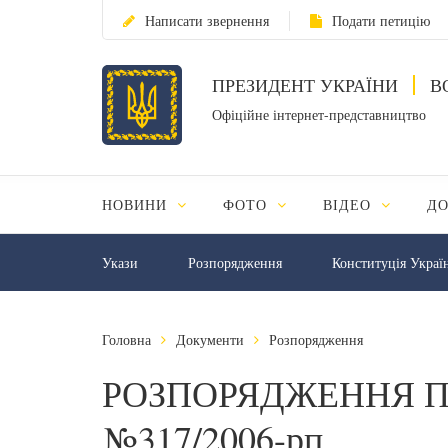
Написати звернення
Подати петицію
ПРЕЗИДЕНТ УКРАЇНИ
В
Офіційне інтернет-представництво
НОВИНИ
ФОТО
ВІДЕО
Д
Укази
Розпорядження
Конституція Украї
Головна
Документи
Розпорядження
РОЗПОРЯДЖЕННЯ П
№317/2006-рп