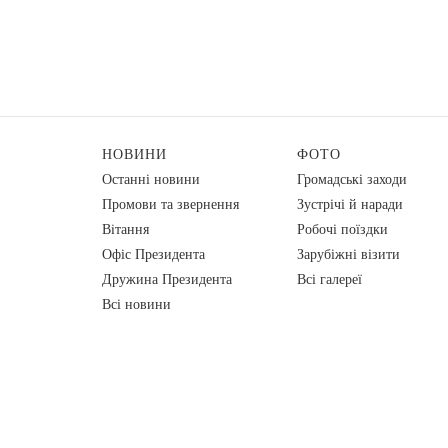
НОВИНИ
ФОТО
Останні новини
Громадські заходи
Промови та звернення
Зустрічі й наради
Вiтання
Робочі поїздки
Офіс Президента
Зарубіжні візити
Дружина Президента
Всі галереї
Всі новини