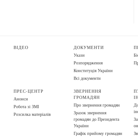
ВІДЕО
ДОКУМЕНТИ
П
Укази
Бі
Розпорядження
Пр
Конституція України
Всі документи
ПРЕС-ЦЕНТР
ЗВЕРНЕННЯ
П
ГРОМАДЯН
І
Анонси
Про звернення громадян
До
Робота зі ЗМІ
ін
Зразок звернення
Розсилка матеріалів
громадян до Президента
За
України
о
Графік прийому громадян
Зв