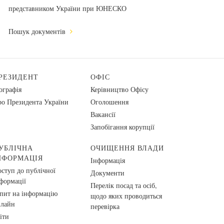
представником України при ЮНЕСКО
Пошук документів
РЕЗИДЕНТ
ОФІС
ографія
Керівництво Офісу
о Президента України
Оголошення
Вакансії
Запобігання корупції
УБЛІЧНА
ОЧИЩЕННЯ ВЛАДИ
НФОРМАЦІЯ
Інформація
ступ до публічної
Документи
формації
Перелік посад та осіб,
пит на інформацію
щодо яких проводиться
нлайн
перевірка
іти