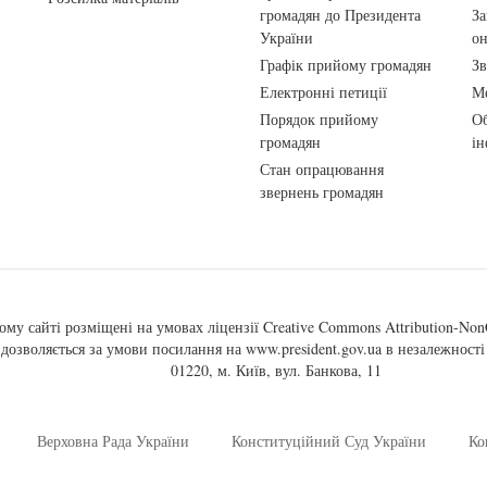
громадян до Президента
За
України
о
Графік прийому громадян
Зв
Електронні петиції
Ме
Порядок прийому
Об
громадян
ін
Стан опрацювання
звернень громадян
ому сайті розміщені на умовах ліцензії
Creative Commons Attribution-NonC
, дозволяється за умови посилання на
www.president.gov.ua
в незалежності 
01220, м. Київ, вул. Банкова, 11
Верховна Рада України
Конституційний Суд України
Ко