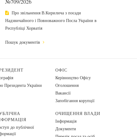
№709/2026
Про звільнення В.Кирилича з посади
Надзвичайного і Повноважного Посла України в
Республіці Хорватія
Пошук документів
РЕЗИДЕНТ
ОФІС
ографія
Керівництво Офісу
о Президента України
Оголошення
Вакансії
Запобігання корупції
УБЛІЧНА
ОЧИЩЕННЯ ВЛАДИ
НФОРМАЦІЯ
Інформація
ступ до публічної
Документи
формації
Перелік посад та осіб,