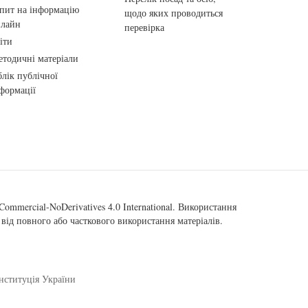
пит на інформацію
щодо яких проводиться
нлайн
перевірка
іти
тодичні матеріали
лік публічної
формації
ommercial-NoDerivatives 4.0 International
. Використання
від повного або часткового використання матеріалів.
нституція України