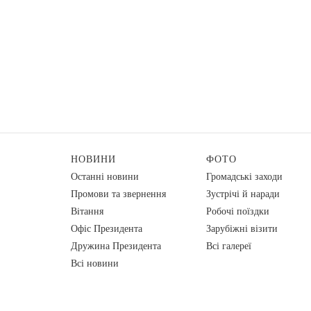
НОВИНИ
ФОТО
Останні новини
Громадські заходи
Промови та звернення
Зустрічі й наради
Вiтання
Робочі поїздки
Офіс Президента
Зарубіжні візити
Дружина Президента
Всі галереї
Всі новини