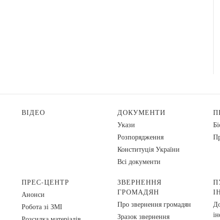
ВІДЕО
ДОКУМЕНТИ
П
Укази
Бі
Розпорядження
Пр
Конституція України
Всі документи
ПРЕС-ЦЕНТР
ЗВЕРНЕННЯ
П
ГРОМАДЯН
І
Анонси
Про звернення громадян
До
Робота зі ЗМІ
ін
Зразок звернення
Розсилка матеріалів