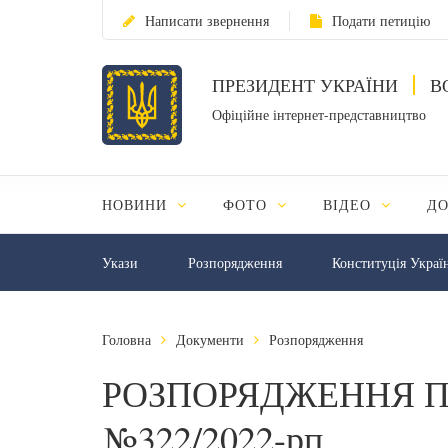
Написати звернення
Подати петицію
ПРЕЗИДЕНТ УКРАЇНИ
В
Офіційне інтернет-представництво
НОВИНИ
ФОТО
ВІДЕО
Д
Укази
Розпорядження
Конституція Украї
Головна
Документи
Розпорядження
РОЗПОРЯДЖЕННЯ П
№322/2022-рп