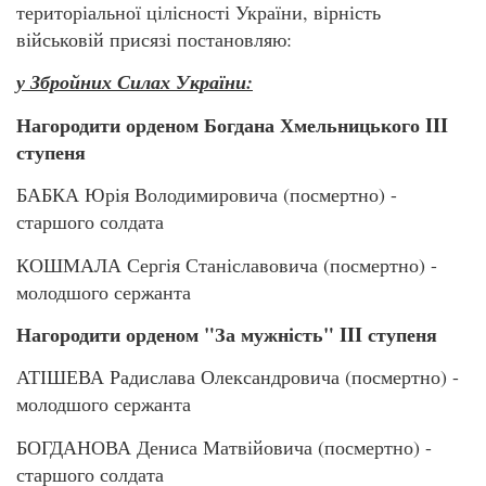
територіальної цілісності України, вірність
військовій присязі постановляю:
у Збройних Силах України:
Нагородити орденом Богдана Хмельницького III
ступеня
БАБКА Юрія Володимировича (посмертно) -
старшого солдата
КОШМАЛА Сергія Станіславовича (посмертно) -
молодшого сержанта
Нагородити орденом "За мужність" III ступеня
АТІШЕВА Радислава Олександровича (посмертно) -
молодшого сержанта
БОГДАНОВА Дениса Матвійовича (посмертно) -
старшого солдата