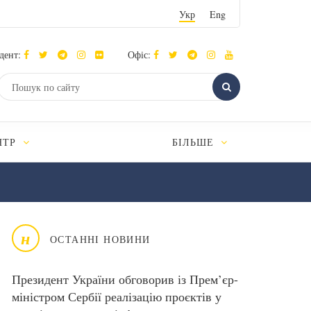
Укр
Eng
дент:
Офіс:
НТР
БІЛЬШЕ
н
ОСТАННІ НОВИНИ
Президент України обговорив із Прем’єр-
міністром Сербії реалізацію проєктів у