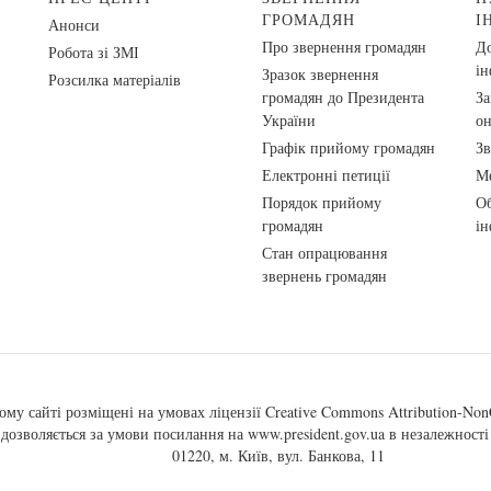
ГРОМАДЯН
І
Анонси
Про звернення громадян
До
Робота зі ЗМІ
ін
Зразок звернення
Розсилка матеріалів
громадян до Президента
За
України
о
Графік прийому громадян
Зв
Електронні петиції
Ме
Порядок прийому
Об
громадян
ін
Стан опрацювання
звернень громадян
ому сайті розміщені на умовах ліцензії
Creative Commons Attribution-NonC
, дозволяється за умови посилання на
www.president.gov.ua
в незалежності 
01220, м. Київ, вул. Банкова, 11