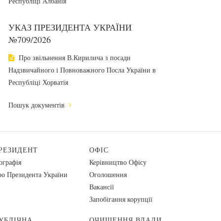
Республіці Албанія
УКАЗ ПРЕЗИДЕНТА УКРАЇНИ
№709/2026
Про звільнення В.Кирилича з посади
Надзвичайного і Повноважного Посла України в
Республіці Хорватія
Пошук документів
РЕЗИДЕНТ
ОФІС
ографія
Керівництво Офісу
о Президента України
Оголошення
Вакансії
Запобігання корупції
УБЛІЧНА
ОЧИЩЕННЯ ВЛАДИ