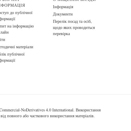
НФОРМАЦІЯ
Інформація
ступ до публічної
Документи
формації
Перелік посад та осіб,
пит на інформацію
щодо яких проводиться
нлайн
перевірка
іти
тодичні матеріали
лік публічної
формації
ommercial-NoDerivatives 4.0 International
. Використання
від повного або часткового використання матеріалів.