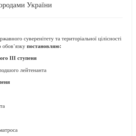
ородами України
ржавного суверенітету та територіальної цілісності
постановляю:
о обов’язку
го ІІІ ступеня
одшого лейтенанта
пеня
та
матроса