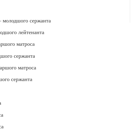
молодшого сержанта
дшого лейтенанта
ршого матроса
шого сержанта
ршого матроса
ого сержанта
а
са
са