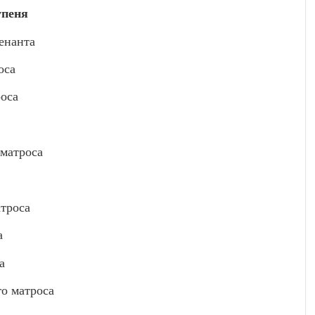
упеня
енанта
оса
оса
матроса
троса
а
а
о матроса