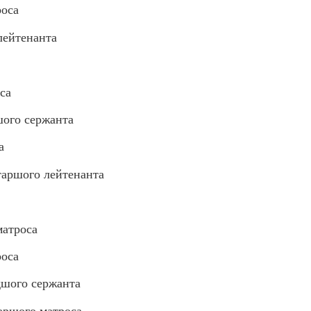
оса
лейтенанта
са
ого сержанта
а
аршого лейтенанта
атроса
оса
шого сержанта
ршого матроса