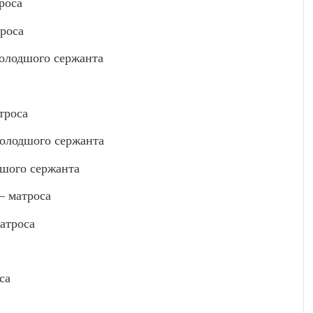
роса
роса
лодшого сержанта
троса
лодшого сержанта
шого сержанта
 матроса
атроса
са