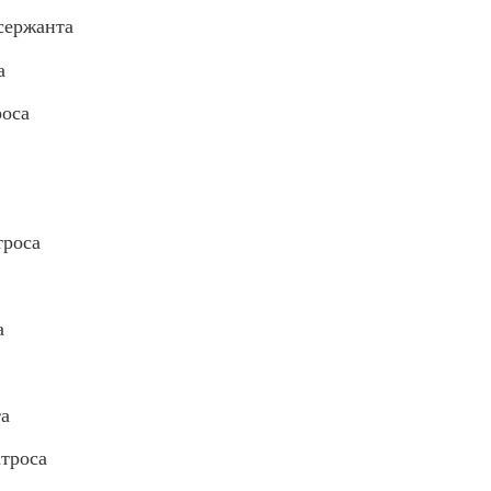
сержанта
а
оса
роса
а
а
троса