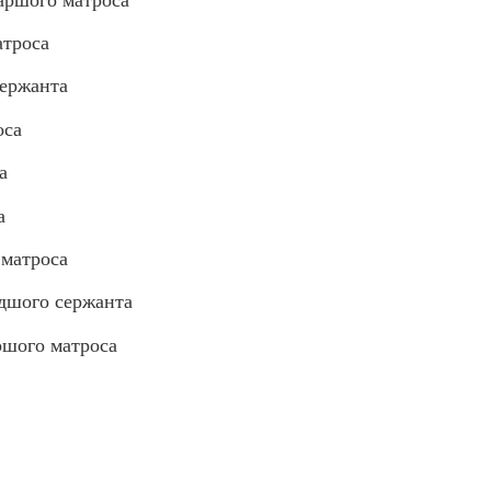
троса
ержанта
оса
а
а
матроса
шого сержанта
шого матроса