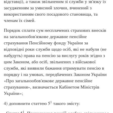
відставці), а також звільненим зі служби у зв'язку із
засудженням за умисний злочин, вчинений з
використанням свого посадового становища, та
членам їх сімей.
Порядок сплати сум несплачених страхових внесків
на загальнообов'язкове державне пенсійне
страхування Пенсійному фонду України за
відповідні роки служби щодо осіб, які не набули (не
набудуть) права на пенсію за вислугу років згідно з
цим Законом, або осіб, звільнених з військової
служби, які виявили бажання отримувати пенсію в
порядку і на умовах, передбачених Законом України
«Про загальнообов'язкове державне пенсійне
страхування», визначається Кабінетом Міністрів
України»;
1
4) доповнити статтею 5
такого змісту:
1
«Стаття 5
. Призначення пенсій особам, звільненим з