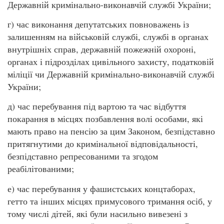
Державній кримінально-виконавчій службі України;
г) час виконання депутатських повноважень із
залишенням на військовій службі, службі в органах
внутрішніх справ, державній пожежній охороні,
органах і підрозділах цивільного захисту, податковій
міліції чи Державній кримінально-виконавчій службі
України;
д) час перебування під вартою та час відбуття
покарання в місцях позбавлення волі особами, які
мають право на пенсію за цим Законом, безпідставно
притягнутими до кримінальної відповідальності,
безпідставно репресованими та згодом
реабілітованими;
е) час перебування у фашистських концтаборах,
гетто та інших місцях примусового тримання осіб, у
тому числі дітей, які були насильно вивезені з