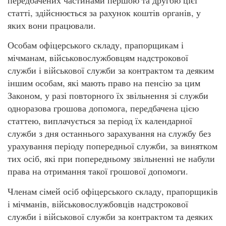
передбачених частинами першою та другою цієї
статті, здійснюється за рахунок коштів органів, у
яких вони працювали.
Особам офіцерського складу, прапорщикам і
мічманам, військовослужбовцям надстрокової
служби і військової служби за контрактом та деяким
іншим особам, які мають право на пенсію за цим
Законом, у разі повторного їх звільнення зі служби
одноразова грошова допомога, передбачена цією
статтею, виплачується за період їх календарної
служби з дня останнього зарахування на службу без
урахування періоду попередньої служби, за винятком
тих осіб, які при попередньому звільненні не набули
права на отримання такої грошової допомоги.
Членам сімей осіб офіцерського складу, прапорщиків
і мічманів, військовослужбовців надстрокової
служби і військової служби за контрактом та деяких