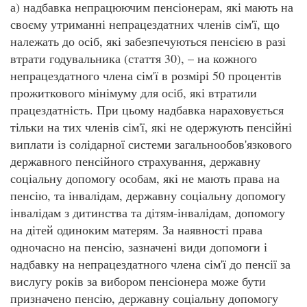
а) надбавка непрацюючим пенсіонерам, які мають на
своєму утриманні непрацездатних членів сім'ї, що
належать до осіб, які забезпечуються пенсією в разі
втрати годувальника (стаття 30), – на кожного
непрацездатного члена сім'ї в розмірі 50 процентів
прожиткового мінімуму для осіб, які втратили
працездатність. При цьому надбавка нараховується
тільки на тих членів сім'ї, які не одержують пенсійні
виплати із солідарної системи загальнообов'язкового
державного пенсійного страхування, державну
соціальну допомогу особам, які не мають права на
пенсію, та інвалідам, державну соціальну допомогу
інвалідам з дитинства та дітям-інвалідам, допомогу
на дітей одиноким матерям. За наявності права
одночасно на пенсію, зазначені види допомоги і
надбавку на непрацездатного члена сім'ї до пенсії за
вислугу років за вибором пенсіонера може бути
призначено пенсію, державну соціальну допомогу