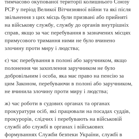
тимчасово окупованої території колишнього Союзу
РСР у період Великої Вітчизняної війни та які після
звільнення з цих місць були призвані або прийняті
на військову службу, службу до органів внутрішніх
справ, якщо за час перебування в зазначених місцях
примусового тримання ними не було вчинено
злочину проти миру і людства;
є) час перебування в полоні або заручником, якщо
полонення чи захоплення заручником не було
добровільним і особа, яка має право на пенсію за
цим Законом, перебуваючи в полоні або заручником,
не вчинила злочину проти миру і людства;
ж) час роботи в судових органах та органах
прокуратури осіб, які працювали на посадах суддів,
прокурорів, слідчих і перебувають на військовій
службі або службі в органах і військових
формуваннях Служби безпеки України, службі в