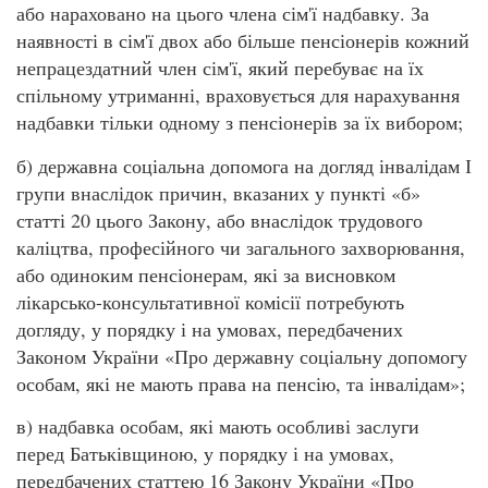
або нараховано на цього члена сім'ї надбавку. За
наявності в сім'ї двох або більше пенсіонерів кожний
непрацездатний член сім'ї, який перебуває на їх
спільному утриманні, враховується для нарахування
надбавки тільки одному з пенсіонерів за їх вибором;
б) державна соціальна допомога на догляд інвалідам І
групи внаслідок причин, вказаних у пункті «б»
статті 20 цього Закону, або внаслідок трудового
каліцтва, професійного чи загального захворювання,
або одиноким пенсіонерам, які за висновком
лікарсько-консультативної комісії потребують
догляду, у порядку і на умовах, передбачених
Законом України «Про державну соціальну допомогу
особам, які не мають права на пенсію, та інвалідам»;
в) надбавка особам, які мають особливі заслуги
перед Батьківщиною, у порядку і на умовах,
передбачених статтею 16 Закону України «Про