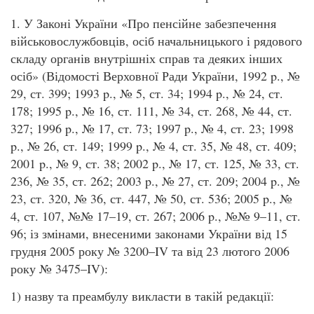
1. У Законі України «Про пенсійне забезпечення
військовослужбовців, осіб начальницького і рядового
складу органів внутрішніх справ та деяких інших
осіб» (Відомості Верховної Ради України, 1992 p., №
29, ст. 399; 1993 p., № 5, ст. 34; 1994 p., № 24, ст.
178; 1995 p., № 16, ст. 111, № 34, ст. 268, № 44, ст.
327; 1996 p., № 17, ст. 73; 1997 p., № 4, ст. 23; 1998
p., № 26, ст. 149; 1999 p., № 4, ст. 35, № 48, ст. 409;
2001 p., № 9, ст. 38; 2002 p., № 17, ст. 125, № 33, ст.
236, № 35, ст. 262; 2003 p., № 27, ст. 209; 2004 p., №
23, ст. 320, № 36, ст. 447, № 50, ст. 536; 2005 p., №
4, ст. 107, №№ 17–19, ст. 267; 2006 p., №№ 9–11, ст.
96; із змінами, внесеними законами України від 15
грудня 2005 року № 3200–IV та від 23 лютого 2006
року № 3475–IV):
1) назву та преамбулу викласти в такій редакції: