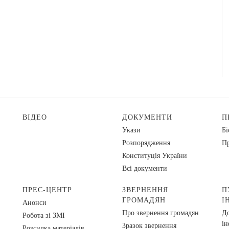
ВІДЕО
ДОКУМЕНТИ
П
Укази
Бі
Розпорядження
Пр
Конституція України
Всі документи
ПРЕС-ЦЕНТР
ЗВЕРНЕННЯ
П
ГРОМАДЯН
І
Анонси
Про звернення громадян
До
Робота зі ЗМІ
ін
Зразок звернення
Розсилка матеріалів