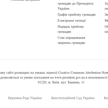
громадян до Президента
За
України
о
Графік прийому громадян
Зв
Електронні петиції
Ме
Порядок прийому
Об
громадян
ін
Стан опрацювання
звернень громадян
ому сайті розміщені на умовах ліцензії
Creative Commons Attribution-NonC
, дозволяється за умови посилання на
www.president.gov.ua
в незалежності 
01220, м. Київ, вул. Банкова, 11
Верховна Рада України
Конституційний Суд України
Ко