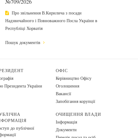
№709/2026
Про звільнення В.Кирилича з посади
Надзвичайного і Повноважного Посла України в
Республіці Хорватія
Пошук документів
РЕЗИДЕНТ
ОФІС
ографія
Керівництво Офісу
о Президента України
Оголошення
Вакансії
Запобігання корупції
УБЛІЧНА
ОЧИЩЕННЯ ВЛАДИ
НФОРМАЦІЯ
Інформація
ступ до публічної
Документи
формації
Перелік посад та осіб,