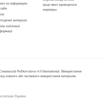
пит на інформацію
щодо яких проводиться
нлайн
перевірка
іти
тодичні матеріали
лік публічної
формації
ommercial-NoDerivatives 4.0 International
. Використання
від повного або часткового використання матеріалів.
нституція України