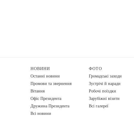
НОВИНИ
ФОТО
Останні новини
Громадські заходи
Промови та звернення
Зустрічі й наради
Вiтання
Робочі поїздки
Офіс Президента
Зарубіжні візити
Дружина Президента
Всі галереї
Всі новини