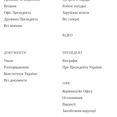
Вiтання
Робочі поїздки
Офіс Президента
Зарубіжні візити
Дружина Президента
Всі галереї
Всі новини
ВІДЕО
ДОКУМЕНТИ
ПРЕЗИДЕНТ
Укази
Біографія
Розпорядження
Про Президента України
Конституція України
Всі документи
ОФІС
Керівництво Офісу
Оголошення
Вакансії
Запобігання корупції