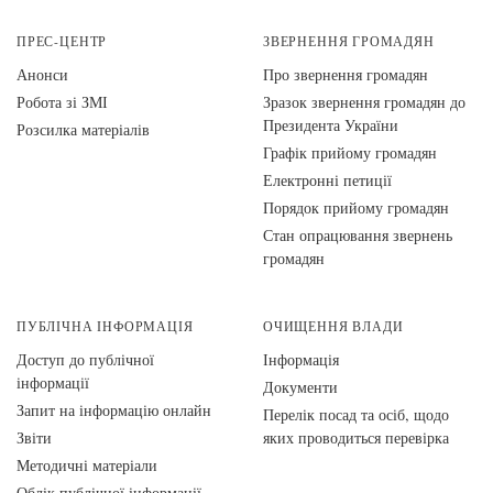
ПРЕС-ЦЕНТР
ЗВЕРНЕННЯ ГРОМАДЯН
Анонси
Про звернення громадян
Робота зі ЗМІ
Зразок звернення громадян до
Президента України
Розсилка матеріалів
Графік прийому громадян
Електронні петиції
Порядок прийому громадян
Стан опрацювання звернень
громадян
ПУБЛІЧНА ІНФОРМАЦІЯ
ОЧИЩЕННЯ ВЛАДИ
Доступ до публічної
Інформація
інформації
Документи
Запит на інформацію онлайн
Перелік посад та осіб, щодо
Звіти
яких проводиться перевірка
Методичні матеріали
Облік публічної інформації