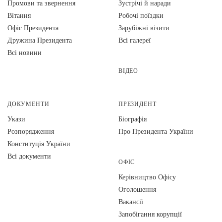
Промови та звернення
Зустрічі й наради
Вiтання
Робочі поїздки
Офіс Президента
Зарубіжні візити
Дружина Президента
Всі галереї
Всі новини
ВІДЕО
ДОКУМЕНТИ
ПРЕЗИДЕНТ
Укази
Біографія
Розпорядження
Про Президента України
Конституція України
Всі документи
ОФІС
Керівництво Офісу
Оголошення
Вакансії
Запобігання корупції