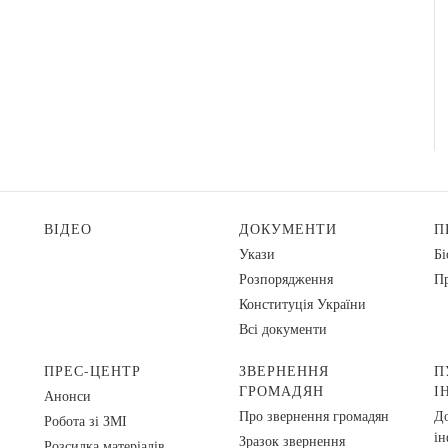
ВІДЕО
ДОКУМЕНТИ
П
Укази
Бі
Розпорядження
Пр
Конституція України
Всі документи
ПРЕС-ЦЕНТР
ЗВЕРНЕННЯ
П
ГРОМАДЯН
І
Анонси
Про звернення громадян
До
Робота зі ЗМІ
ін
Зразок звернення
Розсилка матеріалів