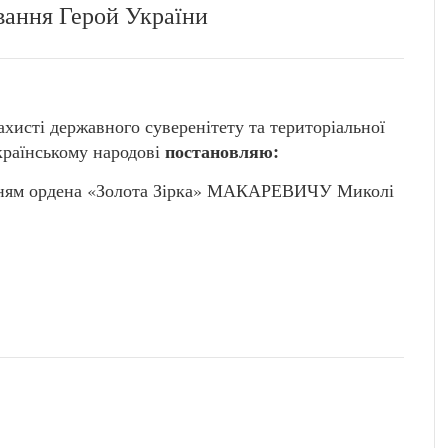
вання Герой України
захисті державного суверенітету та територіальної
постановляю:
Українському народові
єнням ордена «Золота Зірка» МАКАРЕВИЧУ Миколі