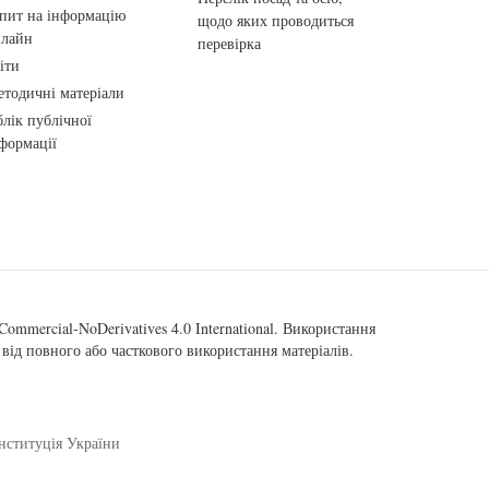
пит на інформацію
щодо яких проводиться
нлайн
перевірка
іти
тодичні матеріали
лік публічної
формації
ommercial-NoDerivatives 4.0 International
. Використання
від повного або часткового використання матеріалів.
нституція України