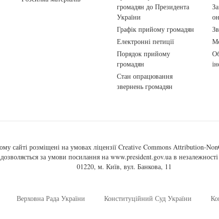
громадян до Президента
За
України
о
Графік прийому громадян
Зв
Електронні петиції
Ме
Порядок прийому
Об
громадян
ін
Стан опрацювання
звернень громадян
ому сайті розміщені на умовах ліцензії
Creative Commons Attribution-NonC
, дозволяється за умови посилання на
www.president.gov.ua
в незалежності 
01220, м. Київ, вул. Банкова, 11
Верховна Рада України
Конституційний Суд України
Ко