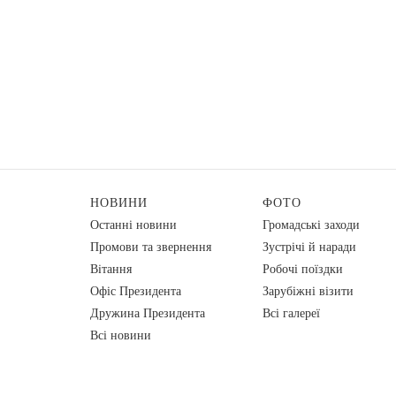
НОВИНИ
ФОТО
Останні новини
Громадські заходи
Промови та звернення
Зустрічі й наради
Вiтання
Робочі поїздки
Офіс Президента
Зарубіжні візити
Дружина Президента
Всі галереї
Всі новини