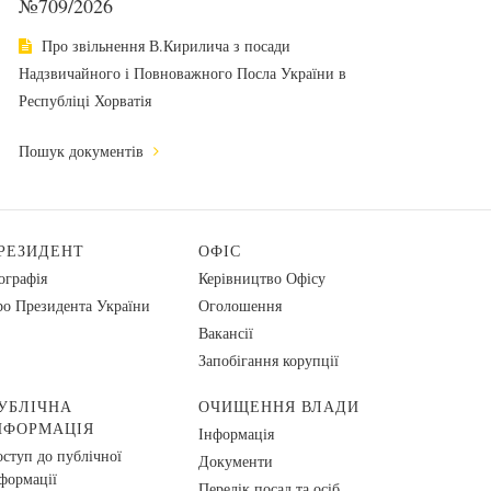
№709/2026
Про звільнення В.Кирилича з посади
Надзвичайного і Повноважного Посла України в
Республіці Хорватія
Пошук документів
РЕЗИДЕНТ
ОФІС
ографія
Керівництво Офісу
о Президента України
Оголошення
Вакансії
Запобігання корупції
УБЛІЧНА
ОЧИЩЕННЯ ВЛАДИ
НФОРМАЦІЯ
Інформація
ступ до публічної
Документи
формації
Перелік посад та осіб,