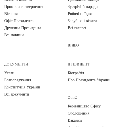
Промови та звернення
Зустрічі й наради
Вiтання
Робочі поїздки
Офіс Президента
Зарубіжні візити
Дружина Президента
Всі галереї
Всі новини
ВІДЕО
ДОКУМЕНТИ
ПРЕЗИДЕНТ
Укази
Біографія
Розпорядження
Про Президента України
Конституція України
Всі документи
ОФІС
Керівництво Офісу
Оголошення
Вакансії