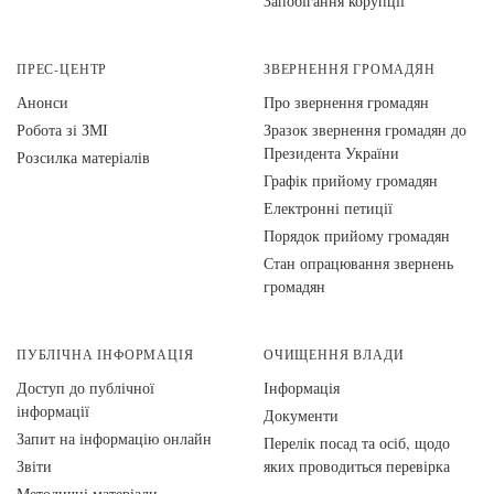
Запобігання корупції
ПРЕС-ЦЕНТР
ЗВЕРНЕННЯ ГРОМАДЯН
Анонси
Про звернення громадян
Робота зі ЗМІ
Зразок звернення громадян до
Президента України
Розсилка матеріалів
Графік прийому громадян
Електронні петиції
Порядок прийому громадян
Стан опрацювання звернень
громадян
ПУБЛІЧНА ІНФОРМАЦІЯ
ОЧИЩЕННЯ ВЛАДИ
Доступ до публічної
Інформація
інформації
Документи
Запит на інформацію онлайн
Перелік посад та осіб, щодо
Звіти
яких проводиться перевірка
Методичні матеріали