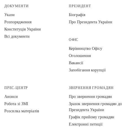
ДОКУМЕНТИ
ПРЕЗИДЕНТ
Укази
Біографія
Розпорядження
Про Президента України
Конституція України
Всі документи
ОФІС
Керівництво Офісу
Оголошення
Вакансії
Запобігання корупції
ПРЕС-ЦЕНТР
ЗВЕРНЕННЯ ГРОМАДЯН
Анонси
Про звернення громадян
Робота зі ЗМІ
Зразок звернення громадян до
Президента України
Розсилка матеріалів
Графік прийому громадян
Електронні петиції