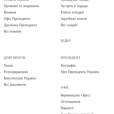
Промови та звернення
Зустрічі й наради
Вiтання
Робочі поїздки
Офіс Президента
Зарубіжні візити
Дружина Президента
Всі галереї
Всі новини
ВІДЕО
ДОКУМЕНТИ
ПРЕЗИДЕНТ
Укази
Біографія
Розпорядження
Про Президента України
Конституція України
Всі документи
ОФІС
Керівництво Офісу
Оголошення
Вакансії