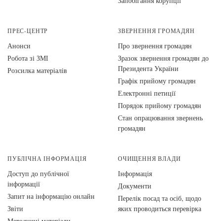
Запобігання корупції
ПРЕС-ЦЕНТР
ЗВЕРНЕННЯ ГРОМАДЯН
Анонси
Про звернення громадян
Робота зі ЗМІ
Зразок звернення громадян до
Президента України
Розсилка матеріалів
Графік прийому громадян
Електронні петиції
Порядок прийому громадян
Стан опрацювання звернень
громадян
ПУБЛІЧНА ІНФОРМАЦІЯ
ОЧИЩЕННЯ ВЛАДИ
Доступ до публічної
Інформація
інформації
Документи
Запит на інформацію онлайн
Перелік посад та осіб, щодо
Звіти
яких проводиться перевірка
Методичні матеріали