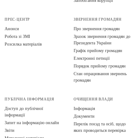
Запобігання корупції
ПРЕС-ЦЕНТР
ЗВЕРНЕННЯ ГРОМАДЯН
Анонси
Про звернення громадян
Робота зі ЗМІ
Зразок звернення громадян до
Президента України
Розсилка матеріалів
Графік прийому громадян
Електронні петиції
Порядок прийому громадян
Стан опрацювання звернень
громадян
ПУБЛІЧНА ІНФОРМАЦІЯ
ОЧИЩЕННЯ ВЛАДИ
Доступ до публічної
Інформація
інформації
Документи
Запит на інформацію онлайн
Перелік посад та осіб, щодо
Звіти
яких проводиться перевірка
Методичні матеріали