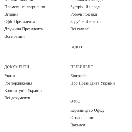
Промови та звернення
Зустрічі й наради
Вiтання
Робочі поїздки
Офіс Президента
Зарубіжні візити
Дружина Президента
Всі галереї
Всі новини
ВІДЕО
ДОКУМЕНТИ
ПРЕЗИДЕНТ
Укази
Біографія
Розпорядження
Про Президента України
Конституція України
Всі документи
ОФІС
Керівництво Офісу
Оголошення
Вакансії