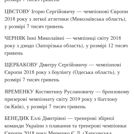
ЦВЄТОВУ Ігорю Сергійовичу — чемпіонові Європи
2018 року з легкої атлетики (Миколаївська область),
у розмірі 7 тисяч гривень
ЧЕРНЯК Інні Миколаївні — чемпіонці світу 2018
року з дзюдо (Запорізька область), у розмірі 12 тисяч
гривень
ЩЕРБАКОВУ Дмитру Сергійовичу — чемпіонові
Європи 2018 року з боулінгу (Одеська область), у
розмірі 7 тисяч гривень
ЯРЕМЕНКУ Костянтину Руслановичу — бронзовому
призерові чемпіонату світу 2019 року з біатлону
(м.Київ), у розмірі 7 тисяч гривень
БЕНЕДИК Еллі Дмитрівні — тренерові збірної
команди України з плавання та тренерові чемпіонки
Європи 2018 року Мерешко Є.Д. (Херсонська