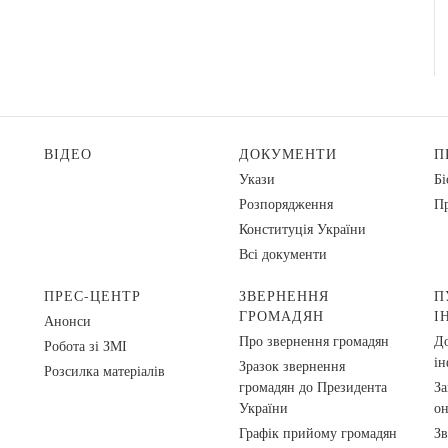
ВІДЕО
ДОКУМЕНТИ
П
Укази
Бі
Розпорядження
Пр
Конституція України
Всі документи
ПРЕС-ЦЕНТР
ЗВЕРНЕННЯ
П
ГРОМАДЯН
І
Анонси
Про звернення громадян
До
Робота зі ЗМІ
ін
Зразок звернення
Розсилка матеріалів
громадян до Президента
За
України
о
Графік прийому громадян
Зв