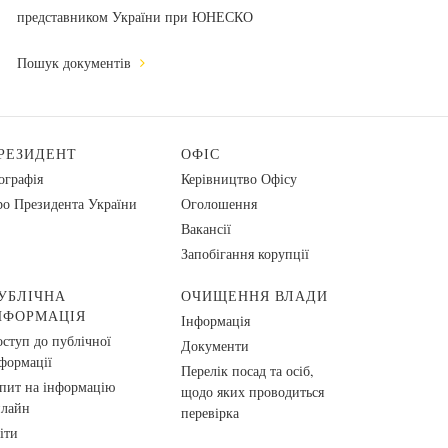
представником України при ЮНЕСКО
Пошук документів
РЕЗИДЕНТ
ОФІС
ографія
Керівництво Офісу
о Президента України
Оголошення
Вакансії
Запобігання корупції
УБЛІЧНА
ОЧИЩЕННЯ ВЛАДИ
НФОРМАЦІЯ
Інформація
ступ до публічної
Документи
формації
Перелік посад та осіб,
пит на інформацію
щодо яких проводиться
нлайн
перевірка
іти