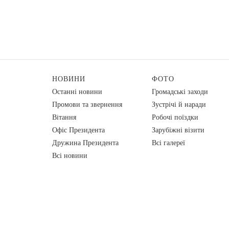
НОВИНИ
ФОТО
Останні новини
Громадські заходи
Промови та звернення
Зустрічі й наради
Вiтання
Робочі поїздки
Офіс Президента
Зарубіжні візити
Дружина Президента
Всі галереї
Всі новини