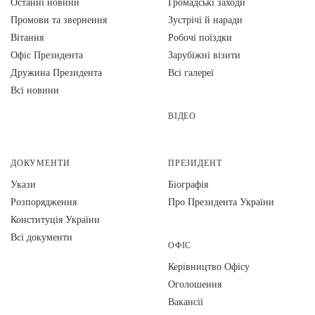
Останні новини
Громадські заходи
Промови та звернення
Зустрічі й наради
Вiтання
Робочі поїздки
Офіс Президента
Зарубіжні візити
Дружина Президента
Всі галереї
Всі новини
ВІДЕО
ДОКУМЕНТИ
ПРЕЗИДЕНТ
Укази
Біографія
Розпорядження
Про Президента України
Конституція України
Всі документи
ОФІС
Керівництво Офісу
Оголошення
Вакансії