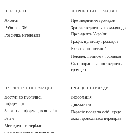
ПРЕС-ЦЕНТР
ЗВЕРНЕННЯ ГРОМАДЯН
Анонси
Про звернення громадян
Робота зі ЗМІ
Зразок звернення громадян до
Президента України
Розсилка матеріалів
Графік прийому громадян
Електронні петиції
Порядок прийому громадян
Стан опрацювання звернень
громадян
ПУБЛІЧНА ІНФОРМАЦІЯ
ОЧИЩЕННЯ ВЛАДИ
Доступ до публічної
Інформація
інформації
Документи
Запит на інформацію онлайн
Перелік посад та осіб, щодо
Звіти
яких проводиться перевірка
Методичні матеріали
Облік публічної інформації