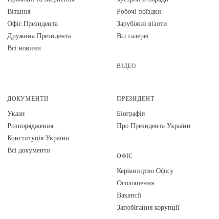
Вiтання
Робочі поїздки
Офіс Президента
Зарубіжні візити
Дружина Президента
Всі галереї
Всі новини
ВІДЕО
ДОКУМЕНТИ
ПРЕЗИДЕНТ
Укази
Біографія
Розпорядження
Про Президента України
Конституція України
Всі документи
ОФІС
Керівництво Офісу
Оголошення
Вакансії
Запобігання корупції