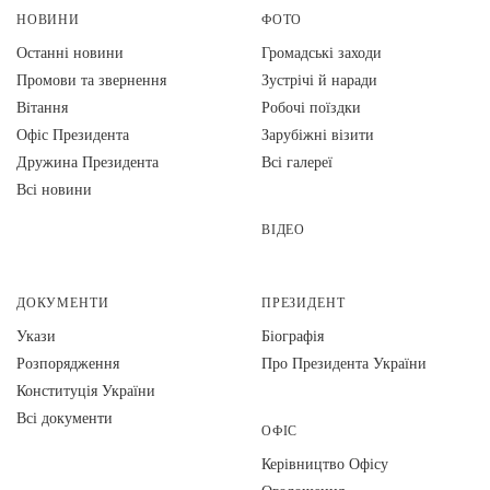
НОВИНИ
ФОТО
Останні новини
Громадські заходи
Промови та звернення
Зустрічі й наради
Вiтання
Робочі поїздки
Офіс Президента
Зарубіжні візити
Дружина Президента
Всі галереї
Всі новини
ВІДЕО
ДОКУМЕНТИ
ПРЕЗИДЕНТ
Укази
Біографія
Розпорядження
Про Президента України
Конституція України
Всі документи
ОФІС
Керівництво Офісу