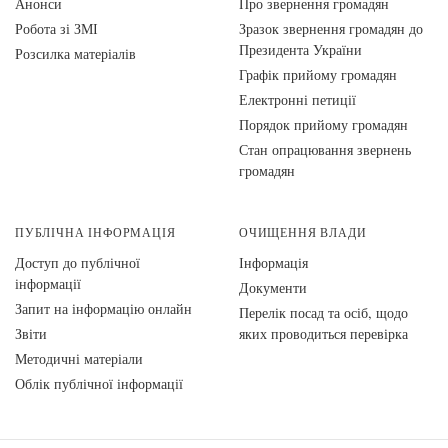
Анонси
Про звернення громадян
Робота зі ЗМІ
Зразок звернення громадян до
Президента України
Розсилка матеріалів
Графік прийому громадян
Електронні петиції
Порядок прийому громадян
Стан опрацювання звернень
громадян
ПУБЛІЧНА ІНФОРМАЦІЯ
ОЧИЩЕННЯ ВЛАДИ
Доступ до публічної
Інформація
інформації
Документи
Запит на інформацію онлайн
Перелік посад та осіб, щодо
Звіти
яких проводиться перевірка
Методичні матеріали
Облік публічної інформації