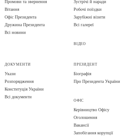
Промови та звернення
Зустрічі й наради
Вiтання
Робочі поїздки
Офіс Президента
Зарубіжні візити
Дружина Президента
Всі галереї
Всі новини
ВІДЕО
ДОКУМЕНТИ
ПРЕЗИДЕНТ
Укази
Біографія
Розпорядження
Про Президента України
Конституція України
Всі документи
ОФІС
Керівництво Офісу
Оголошення
Вакансії
Запобігання корупції