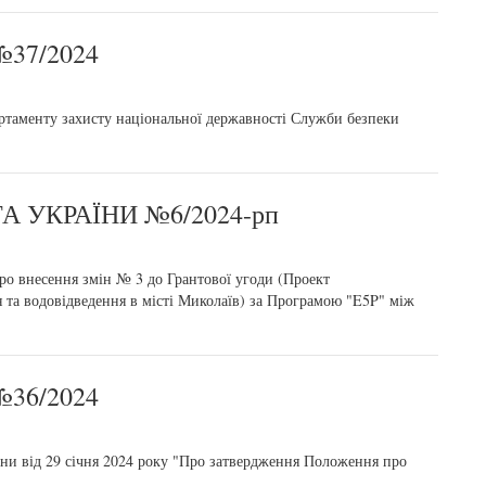
37/2024
ртаменту захисту національної державності Служби безпеки
 УКРАЇНИ №6/2024-рп
о внесення змін № 3 до Грантової угоди (Проект
 та водовідведення в місті Миколаїв) за Програмою "E5P" між
36/2024
їни від 29 січня 2024 року "Про затвердження Положення про