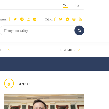
Укр
Eng
дент:
Офіс:
НТР
БІЛЬШЕ
в
ВІДЕО