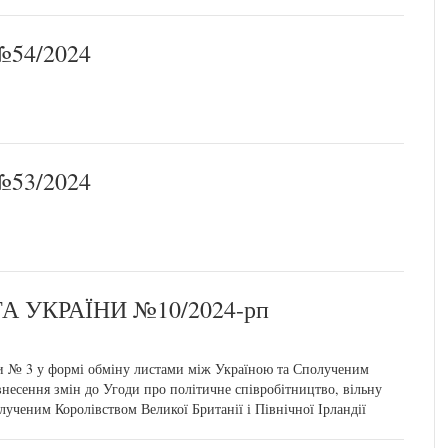
54/2024
53/2024
 УКРАЇНИ №10/2024-рп
 № 3 у формі обміну листами між Україною та Сполученим
 внесення змін до Угоди про політичне співробітництво, вільну
лученим Королівством Великої Британії і Північної Ірландії