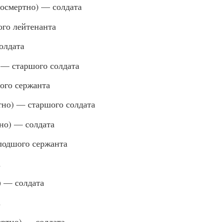
осмертно) — солдата
го лейтенанта
олдата
— старшого солдата
го сержанта
но) — старшого солдата
о) — солдата
одшого сержанта
а
) — солдата
а
ртно) — солдата