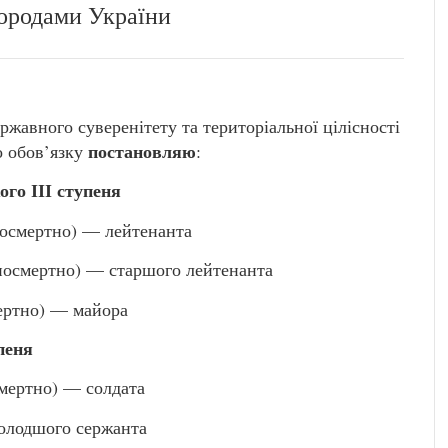
ородами України
ржавного суверенітету та територіальної цілісності
постановляю
о обов’язку
:
го ІІІ ступеня
смертно) — лейтенанта
смертно) — старшого лейтенанта
ртно) — майора
пеня
ертно) — солдата
лодшого сержанта