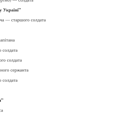
у Україні”
 — старшого солдата
пітана
 солдата
го солдата
ого сержанта
 солдата
и”
са