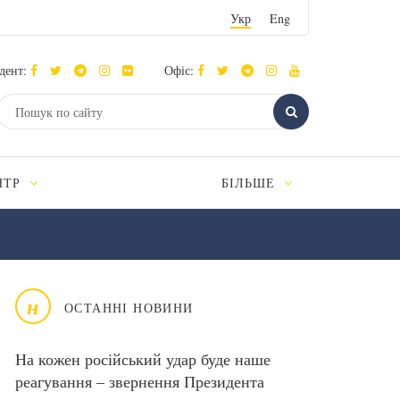
Укр
Eng
дент:
Офіс:
НТР
БІЛЬШЕ
н
ОСТАННІ НОВИНИ
На кожен російський удар буде наше
реагування – звернення Президента