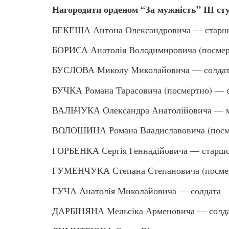
Нагородити орденом “За мужність” ІІІ ст
БЕКЕША Антона Олександровича — старшо
БОРИСА Анатолія Володимировича (посмер
БУСЛОВА Миколу Миколайовича — солда
БУЧКА Романа Тарасовича (посмертно) — 
ВАЛЬЧУКА Олександра Анатолійовича — м
ВОЛОШИНА Романа Владиславовича (посме
ГОРБЕНКА Сергія Геннадійовича — старшо
ГУМЕНЧУКА Степана Степановича (посмер
ГУЧА Анатолія Миколайовича — солдата
ДАРБІНЯНА Мельсіка Арменовича — солд