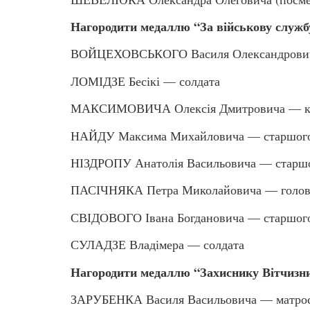
Нагородити медаллю “За військову служб
ВОЙЦЕХОВСЬКОГО Василя Олександровича
ЛОМІДЗЕ Бесікі — солдата
МАКСИМОВИЧА Олексія Дмитровича — ка
НАЙДУ Максима Михайловича — старшого
НІЗДРОПУ Анатолія Васильовича — старшо
ПАСІЧНЯКА Петра Миколайовича — головн
СВІДОВОГО Івана Богдановича — старшого
СУЛАДЗЕ Владімера — солдата
Нагородити медаллю “Захиснику Вітчизн
ЗАРУБЕНКА Василя Васильовича — матро