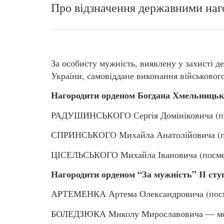
Про відзначення державними наг
За особисту мужність, виявлену у захисті де
України, самовіддане виконання військовог
Нагородити орденом Богдана Хмельницько
РАДУШИНСЬКОГО Сергія Домініковича (по
СПРИНСЬКОГО Михайла Анатолійовича (по
ЦІСЕЛЬСЬКОГО Михайла Івановича (посме
Нагородити орденом “За мужність” ІІ сту
АРТЕМЕНКА Артема Олександровича (посм
БОЛЕДЗЮКА Миколу Мирославовича — мо