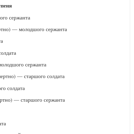
упеня
го сержанта
тно) — молодшого сержанта
та
солдата
олодшого сержанта
ртно) — старшого солдата
го солдата
тно) — старшого сержанта
ата