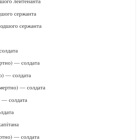
ого лейтенанта
шого сержанта
одшого сержанта
солдата
ртно) — солдата
) — солдата
ертно) — солдата
 — солдата
лдата
апітана
тно) — солдата