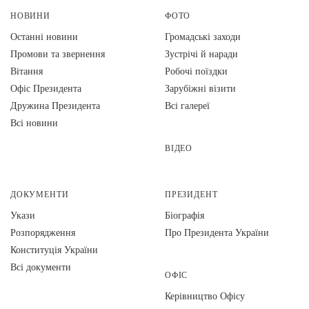
НОВИНИ
ФОТО
Останні новини
Громадські заходи
Промови та звернення
Зустрічі й наради
Вiтання
Робочі поїздки
Офіс Президента
Зарубіжні візити
Дружина Президента
Всі галереї
Всі новини
ВІДЕО
ДОКУМЕНТИ
ПРЕЗИДЕНТ
Укази
Біографія
Розпорядження
Про Президента України
Конституція України
Всі документи
ОФІС
Керівництво Офісу