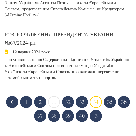
банком України як Агентом Позичальника та Європейським
Союзом, представленим Європейською Комісією, як Кредитором
(«Ukraine Facility»)
РОЗПОРЯДЖЕННЯ ПРЕЗИДЕНТА УКРАЇНИ
№67/2024-рп
19 червня 2024 року
Про уповноваження С.Деркача на підписання Угоди між Україною
та Європейським Союзом про внесення змін до Угоди між
Україною та Європейським Союзом про вантажні перевезення
автомобільним транспортом
1
2
...
32
33
34
35
36
37
38
39
40