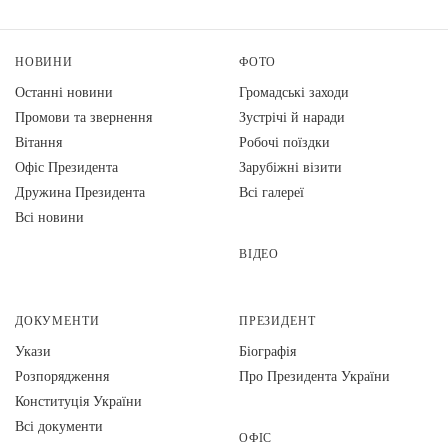
НОВИНИ
ФОТО
Останні новини
Громадські заходи
Промови та звернення
Зустрічі й наради
Вiтання
Робочі поїздки
Офіс Президента
Зарубіжні візити
Дружина Президента
Всі галереї
Всі новини
ВІДЕО
ДОКУМЕНТИ
ПРЕЗИДЕНТ
Укази
Біографія
Розпорядження
Про Президента України
Конституція України
Всі документи
ОФІС