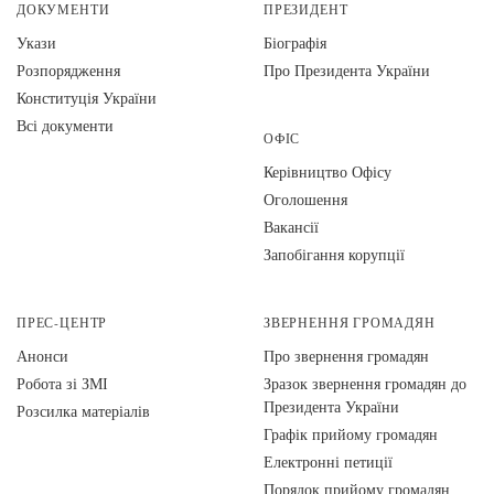
ДОКУМЕНТИ
ПРЕЗИДЕНТ
Укази
Біографія
Розпорядження
Про Президента України
Конституція України
Всі документи
ОФІС
Керівництво Офісу
Оголошення
Вакансії
Запобігання корупції
ПРЕС-ЦЕНТР
ЗВЕРНЕННЯ ГРОМАДЯН
Анонси
Про звернення громадян
Робота зі ЗМІ
Зразок звернення громадян до
Президента України
Розсилка матеріалів
Графік прийому громадян
Електронні петиції
Порядок прийому громадян