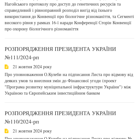
Нагойського протоколу про доступ до генетичних ресурсів та
справедливий і рівноправний розподіл вигід від їхнього
використання до Конвенції про біологічне різноманіття, та Сегменті
високого рівня у рамках 16-ї наради Конференції Сторін Конвенції
про охорону біологічного різноманіття
РОЗПОРЯДЖЕННЯ ПРЕЗИДЕНТА УКРАЇНИ
№111/2024-рп
21 жовтня 2024 року
Про уповноваження О.Кулеби на підписання Листа про відмову від
деяких умов та внесення змін до Фінансової угоди (проект
"Програма розвитку муніципальної інфраструктури України") між
Україною та Європейським інвестиційним банком
РОЗПОРЯДЖЕННЯ ПРЕЗИДЕНТА УКРАЇНИ
№110/2024-рп
21 жовтня 2024 року
Про уповноваження О.Кулеби на підписання Листа про відмову №