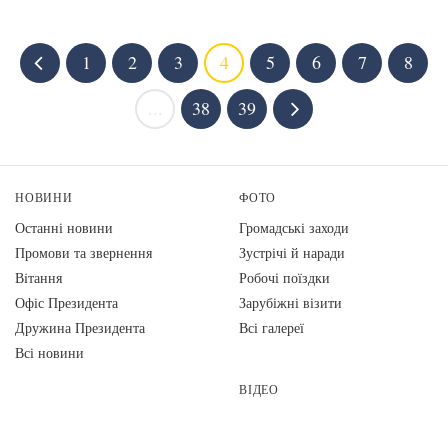
1
2
3
4
5
6
7
8
...
38
39
НОВИНИ
ФОТО
Останні новини
Громадські заходи
Промови та звернення
Зустрічі й наради
Вiтання
Робочі поїздки
Офіс Президента
Зарубіжні візити
Дружина Президента
Всі галереї
Всі новини
ВІДЕО