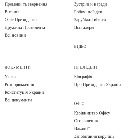
Промови та звернення
Зустрічі й наради
Вiтання
Робочі поїздки
Офіс Президента
Зарубіжні візити
Дружина Президента
Всі галереї
Всі новини
ВІДЕО
ДОКУМЕНТИ
ПРЕЗИДЕНТ
Укази
Біографія
Розпорядження
Про Президента України
Конституція України
Всі документи
ОФІС
Керівництво Офісу
Оголошення
Вакансії
Запобігання корупції