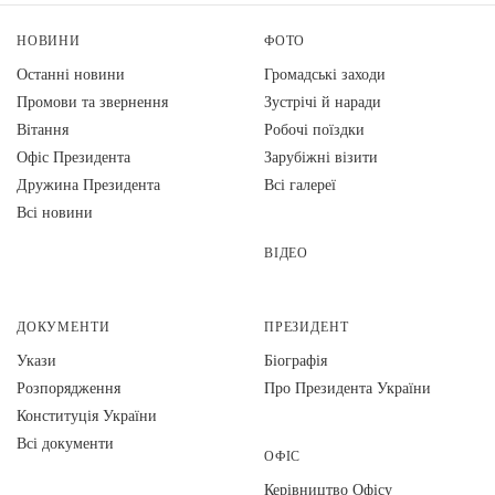
НОВИНИ
ФОТО
Останні новини
Громадські заходи
Промови та звернення
Зустрічі й наради
Вiтання
Робочі поїздки
Офіс Президента
Зарубіжні візити
Дружина Президента
Всі галереї
Всі новини
ВІДЕО
ДОКУМЕНТИ
ПРЕЗИДЕНТ
Укази
Біографія
Розпорядження
Про Президента України
Конституція України
Всі документи
ОФІС
Керівництво Офісу