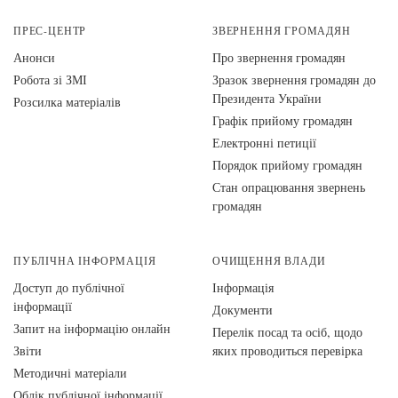
ПРЕС-ЦЕНТР
ЗВЕРНЕННЯ ГРОМАДЯН
Анонси
Про звернення громадян
Робота зі ЗМІ
Зразок звернення громадян до
Президента України
Розсилка матеріалів
Графік прийому громадян
Електронні петиції
Порядок прийому громадян
Стан опрацювання звернень
громадян
ПУБЛІЧНА ІНФОРМАЦІЯ
ОЧИЩЕННЯ ВЛАДИ
Доступ до публічної
Інформація
інформації
Документи
Запит на інформацію онлайн
Перелік посад та осіб, щодо
Звіти
яких проводиться перевірка
Методичні матеріали
Облік публічної інформації