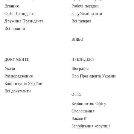
Вiтання
Робочі поїздки
Офіс Президента
Зарубіжні візити
Дружина Президента
Всі галереї
Всі новини
ВІДЕО
ДОКУМЕНТИ
ПРЕЗИДЕНТ
Укази
Біографія
Розпорядження
Про Президента України
Конституція України
Всі документи
ОФІС
Керівництво Офісу
Оголошення
Вакансії
Запобігання корупції