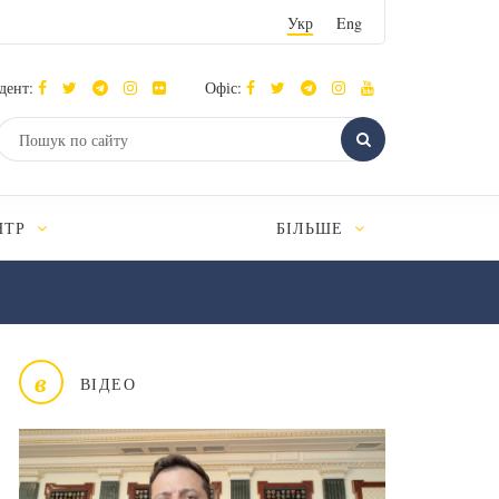
Укр
Eng
дент:
Офіс:
НТР
БІЛЬШЕ
в
ВІДЕО