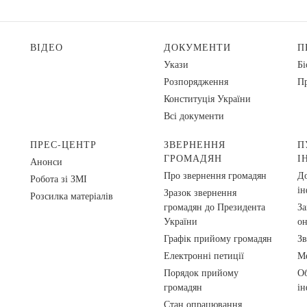
ВІДЕО
ДОКУМЕНТИ
П
Укази
Бі
Розпорядження
Пр
Конституція України
Всі документи
ПРЕС-ЦЕНТР
ЗВЕРНЕННЯ
П
ГРОМАДЯН
І
Анонси
Про звернення громадян
До
Робота зі ЗМІ
ін
Зразок звернення
Розсилка матеріалів
громадян до Президента
За
України
о
Графік прийому громадян
Зв
Електронні петиції
Ме
Порядок прийому
Об
громадян
ін
Стан опрацювання