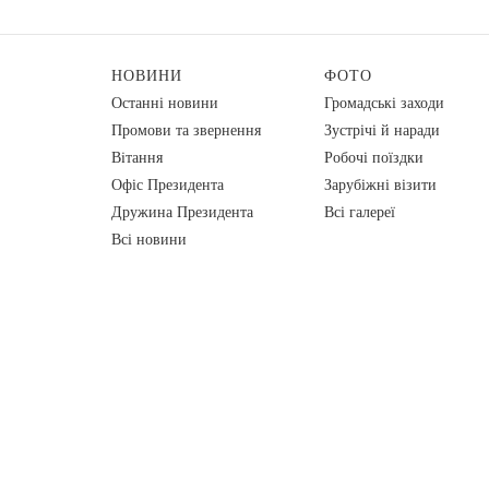
НОВИНИ
ФОТО
Останні новини
Громадські заходи
Промови та звернення
Зустрічі й наради
Вiтання
Робочі поїздки
Офіс Президента
Зарубіжні візити
Дружина Президента
Всі галереї
Всі новини