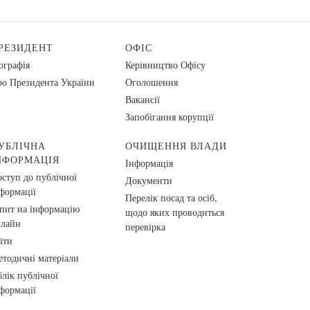
РЕЗИДЕНТ
ОФІС
ографія
Керівництво Офісу
о Президента України
Оголошення
Вакансії
Запобігання корупції
УБЛІЧНА
ОЧИЩЕННЯ ВЛАДИ
НФОРМАЦІЯ
Інформація
ступ до публічної
Документи
формації
Перелік посад та осіб,
пит на інформацію
щодо яких проводиться
нлайн
перевірка
іти
тодичні матеріали
лік публічної
формації