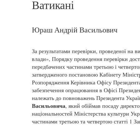
Ватикані
Юраш Андрій Васильович
За результатами перевірки, проведеної на 
влади», Порядку проведення перевірки дост
передбачених частинами третьою і четверто
затвердженого постановою Кабінету Міністр
Розпорядження Керівника Офісу Президента
забезпечення опрацювання в Офісі Президе
належать до повноважень Президента Украї
Васильовича
, який обіймав посаду директо
національностей Міністерства культури Укра
частинами третьою та четвертою статті 1 З