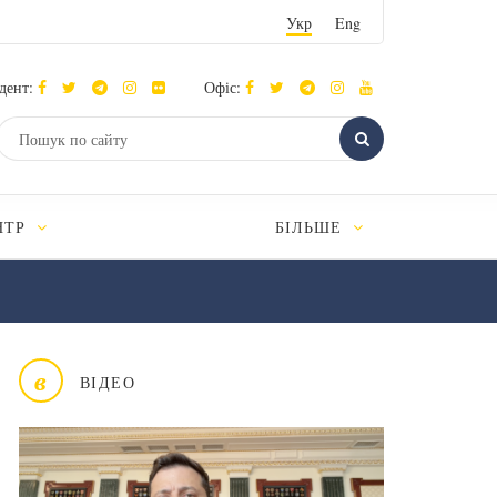
Укр
Eng
дент:
Офіс:
НТР
БІЛЬШЕ
в
ВІДЕО