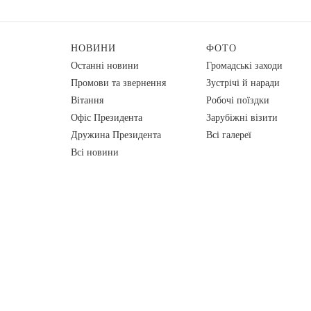
НОВИНИ
ФОТО
Останні новини
Громадські заходи
Промови та звернення
Зустрічі й наради
Вiтання
Робочі поїздки
Офіс Президента
Зарубіжні візити
Дружина Президента
Всі галереї
Всі новини