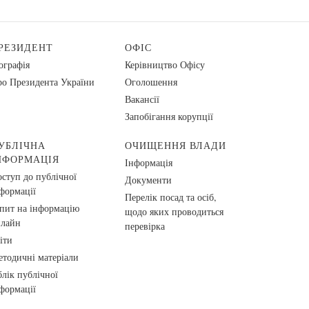
РЕЗИДЕНТ
ОФІС
ографія
Керівництво Офісу
о Президента України
Оголошення
Вакансії
Запобігання корупції
УБЛІЧНА
ОЧИЩЕННЯ ВЛАДИ
НФОРМАЦІЯ
Інформація
ступ до публічної
Документи
формації
Перелік посад та осіб,
пит на інформацію
щодо яких проводиться
нлайн
перевірка
іти
тодичні матеріали
лік публічної
формації