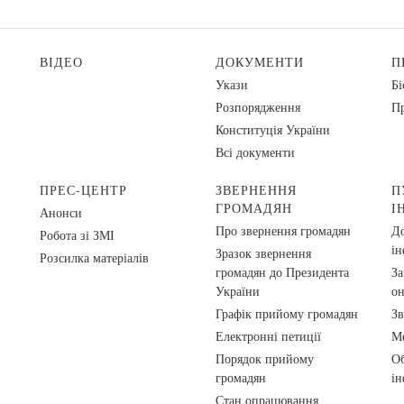
ВІДЕО
ДОКУМЕНТИ
П
Укази
Бі
Розпорядження
Пр
Конституція України
Всі документи
ПРЕС-ЦЕНТР
ЗВЕРНЕННЯ
П
ГРОМАДЯН
І
Анонси
Про звернення громадян
До
Робота зі ЗМІ
ін
Зразок звернення
Розсилка матеріалів
громадян до Президента
За
України
о
Графік прийому громадян
Зв
Електронні петиції
Ме
Порядок прийому
Об
громадян
ін
Стан опрацювання