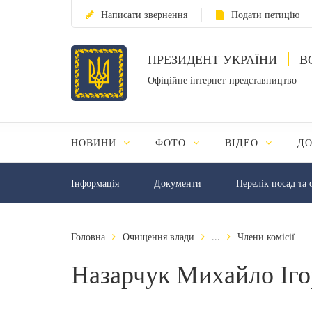
Написати звернення
Подати петицію
ПРЕЗИДЕНТ УКРАЇНИ
В
Офіційне інтернет-представництво
НОВИНИ
ФОТО
ВІДЕО
Д
Інформація
Документи
Перелік посад та 
Головна
Очищення влади
...
Члени комісії
Назарчук Михайло Іго